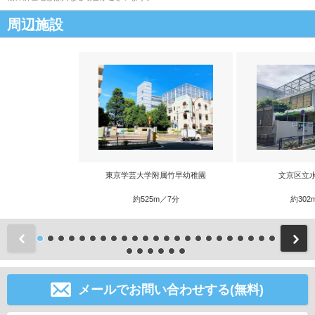
周辺施設
東京学芸大学附属竹早幼稚園
文京区立
約525m／7分
約302
前
メールでお問い合わせする(無料)