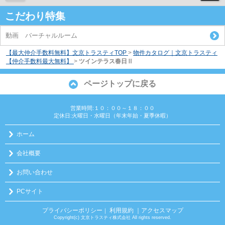
こだわり特集
動画 バーチャルルーム
【最大仲介手数料無料】文京トラスティTOP
>
物件カタログ｜文京トラスティ
【仲介手数料最大無料】
>
ツインテラス春日Ⅱ
ページトップに戻る
営業時間:１０：００～１８：００
定休日:火曜日・水曜日（年末年始・夏季休暇）
ホーム
会社概要
お問い合わせ
PCサイト
プライバシーポリシー
利用規約
｜アクセスマップ
｜
Copyright(c) 文京トラスティ株式会社 All rights reserved.