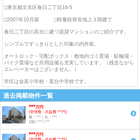
□東京都文京区春日二丁目16-5
□2007年10月築 □軽量鉄骨造地上３階建て
春日二丁目の高台に建つ賃貸マンションのご紹介です。
シンプルですっきりとした印象の内外装。
オートロック・宅配ボックス・敷地内ゴミ置場・駐輪場・
バイク置場など共用設備も充実しています。（残念ながら
エレベーターはございません。）
学区は金富小学校・茗台中学校です。
過去掲載物件一覧
***
万円
(管理費・共益費 ***円)
敷：***｜礼：***
1階 / *** / ***
***
万円
(管理費・共益費 ***円)