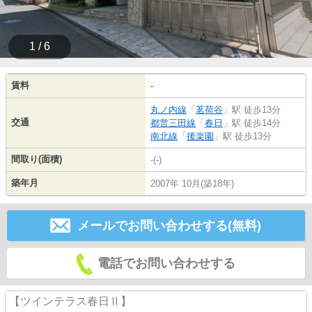
1 / 6
賃料
-
丸ノ内線
「
茗荷谷
」駅 徒歩13分
交通
都営三田線
「
春日
」駅 徒歩14分
南北線
「
後楽園
」駅 徒歩13分
間取り(面積)
-(-)
築年月
2007年 10月(築18年)
メールでお問い合わせする(無料)
電話でお問い合わせする
【ツインテラス春日Ⅱ】