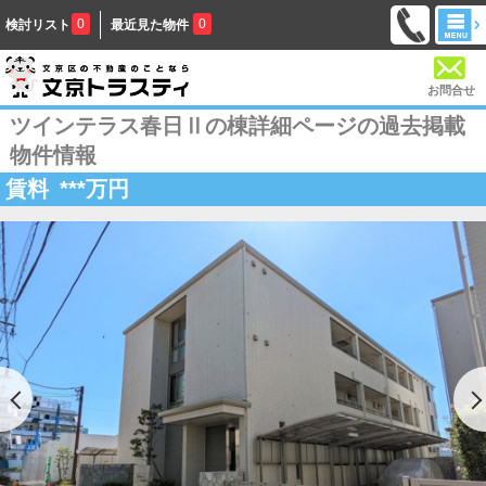
0
0
検討リスト
最近見た物件
お問合せ
ツインテラス春日Ⅱの棟詳細ページの過去掲載
物件情報
賃料
***
万円