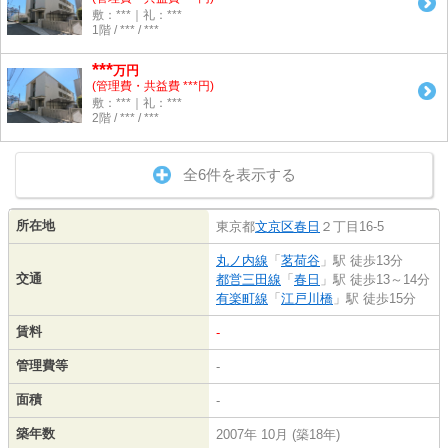
敷：***｜礼：***
1階 / *** / ***
***
万円
(管理費・共益費 ***円)
敷：***｜礼：***
2階 / *** / ***
全6件を表示する
所在地
東京都
文京区
春日
２丁目16-5
丸ノ内線
「
茗荷谷
」駅 徒歩13分
交通
都営三田線
「
春日
」駅 徒歩13～14分
有楽町線
「
江戸川橋
」駅 徒歩15分
賃料
-
管理費等
-
面積
-
築年数
2007年 10月 (築18年)