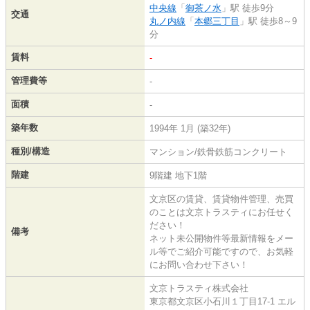
中央線
「
御茶ノ水
」駅 徒歩9分
交通
丸ノ内線
「
本郷三丁目
」駅 徒歩8～9
分
賃料
-
管理費等
-
面積
-
築年数
1994年 1月 (築32年)
種別/構造
マンション/鉄骨鉄筋コンクリート
階建
9階建 地下1階
文京区の賃貸、賃貸物件管理、売買
のことは文京トラスティにお任せく
ださい！
備考
ネット未公開物件等最新情報をメー
ル等でご紹介可能ですので、お気軽
にお問い合わせ下さい！
文京トラスティ株式会社
東京都文京区小石川１丁目17-1 エル