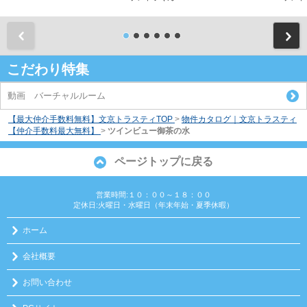
前
こだわり特集
動画 バーチャルルーム
【最大仲介手数料無料】文京トラスティTOP
>
物件カタログ｜文京トラスティ
【仲介手数料最大無料】
>
ツインビュー御茶の水
ページトップに戻る
営業時間:１０：００～１８：００
定休日:火曜日・水曜日（年末年始・夏季休暇）
ホーム
会社概要
お問い合わせ