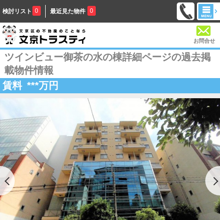
0
0
検討リスト
最近見た物件
お問合せ
ツインビュー御茶の水の棟詳細ページの過去掲
載物件情報
賃料
***
万円