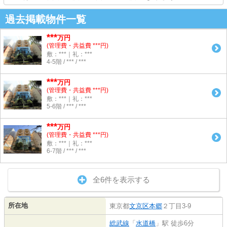
過去掲載物件一覧
***
万円
(管理費・共益費 ***円)
敷：***｜礼：***
4-5階 / *** / ***
***
万円
(管理費・共益費 ***円)
敷：***｜礼：***
5-6階 / *** / ***
***
万円
(管理費・共益費 ***円)
敷：***｜礼：***
6-7階 / *** / ***
全6件を表示する
所在地
東京都
文京区
本郷
２丁目3-9
総武線
「
水道橋
」駅 徒歩6分