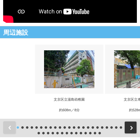
周辺施設
文京区立湯島幼稚園
文京区立
約608m／8分
約528
前