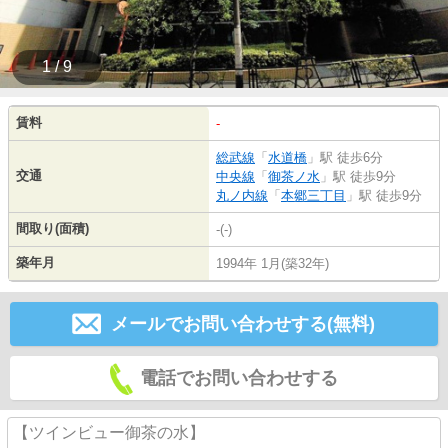
1 / 9
賃料
-
総武線
「
水道橋
」駅 徒歩6分
交通
中央線
「
御茶ノ水
」駅 徒歩9分
丸ノ内線
「
本郷三丁目
」駅 徒歩9分
間取り(面積)
-(-)
築年月
1994年 1月(築32年)
メールでお問い合わせする(無料)
電話でお問い合わせする
【ツインビュー御茶の水】