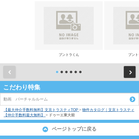
ブントラくん
ブント
前
こだわり特集
動画 バーチャルルーム
【最大仲介手数料無料】文京トラスティTOP
>
物件カタログ｜文京トラスティ
【仲介手数料最大無料】
>
ドゥーエ東大前
ページトップに戻る