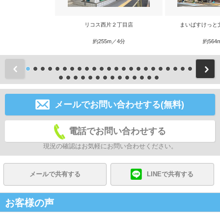
リコス西片２丁目店
まいばすけっと
約255m／4分
約564
前
メールでお問い合わせする(無料)
電話でお問い合わせする
現況の確認はお気軽にお問い合わせください。
メールで共有する
LINEで共有する
お客様の声