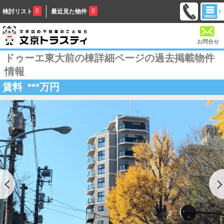
0
0
検討リスト
最近見た物件
お問合せ
ドゥーエ東大前の棟詳細ページの過去掲載物件
情報
賃料
***
万円