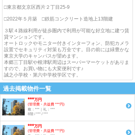
□東京都文京区西片２丁目25-9
□2022年５月築 □鉄筋コンクリート造地上13階建
３駅４路線利用が徒歩圏内で利用が可能な好立地に建つ賃
貸マンションです。
オートロックやモニター付きインターフォン、防犯カメラ
設置でセキュリティ対策も万全です。目の前には緑豊かな
東京大学のキャンパスが望めます。
本郷三丁目駅や根津駅周辺はスーパーマーケットがありま
すので、お買い物にも大変便利です♪
誠之小学校・第六中学校学区です。
過去掲載物件一覧
***
万円
(管理費・共益費 ***円)
敷：***｜礼：***
8階 / *** / ***
***
万円
(管理費・共益費 ***円)