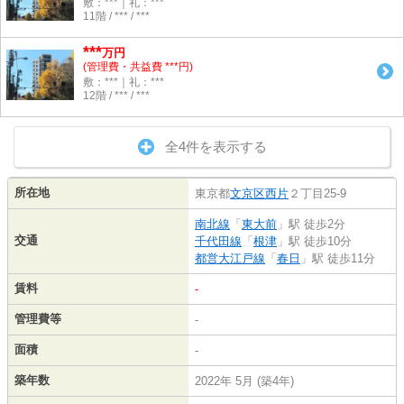
敷：***｜礼：***
11階 / *** / ***
***
万円
(管理費・共益費 ***円)
敷：***｜礼：***
12階 / *** / ***
全4件を表示する
所在地
東京都
文京区
西片
２丁目25-9
南北線
「
東大前
」駅 徒歩2分
交通
千代田線
「
根津
」駅 徒歩10分
都営大江戸線
「
春日
」駅 徒歩11分
賃料
-
管理費等
-
面積
-
築年数
2022年 5月 (築4年)