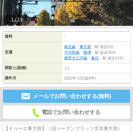
1 / 13
賃料
-
南北線
「
東大前
」駅 徒歩2分
交通
千代田線
「
根津
」駅 徒歩10分
都営大江戸線
「
春日
」駅 徒歩11分
間取り(面積)
-(-)
築年月
2022年 5月(築4年)
メールでお問い合わせする(無料)
電話でお問い合わせする
【ドゥーエ東大前】（旧シーズンフラッツ文京東大前）