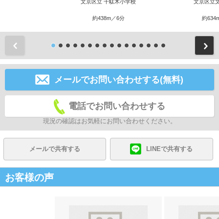
文京区立 千駄木小学校
文京区立
約438m／6分
約634
前
メールでお問い合わせする(無料)
電話でお問い合わせする
現況の確認はお気軽にお問い合わせください。
メールで共有する
LINEで共有する
お客様の声