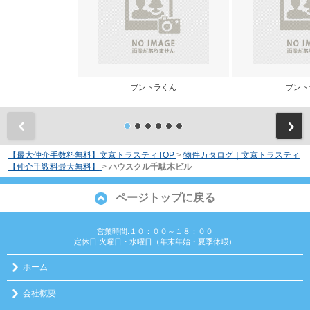
ブントラくん
ブント
前
【最大仲介手数料無料】文京トラスティTOP
>
物件カタログ｜文京トラスティ
【仲介手数料最大無料】
>
ハウスクル千駄木ビル
ページトップに戻る
営業時間:１０：００～１８：００
定休日:火曜日・水曜日（年末年始・夏季休暇）
ホーム
会社概要