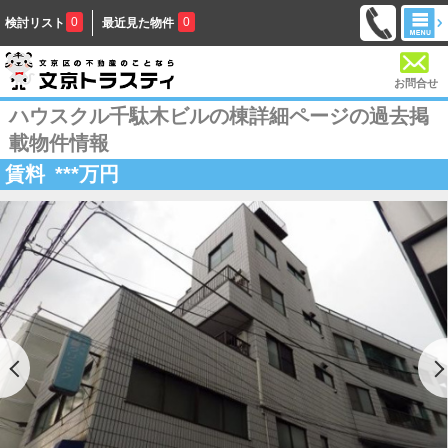
0
0
検討リスト
最近見た物件
お問合せ
ハウスクル千駄木ビルの棟詳細ページの過去掲
載物件情報
賃料
***
万円