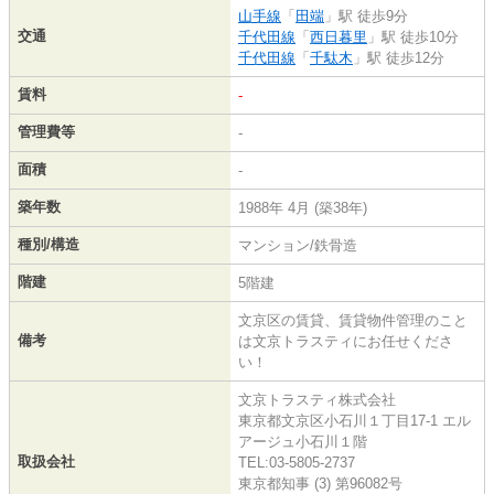
山手線
「
田端
」駅 徒歩9分
交通
千代田線
「
西日暮里
」駅 徒歩10分
千代田線
「
千駄木
」駅 徒歩12分
賃料
-
管理費等
-
面積
-
築年数
1988年 4月 (築38年)
種別/構造
マンション/鉄骨造
階建
5階建
文京区の賃貸、賃貸物件管理のこと
備考
は文京トラスティにお任せくださ
い！
文京トラスティ株式会社
東京都文京区小石川１丁目17-1 エル
アージュ小石川１階
取扱会社
TEL:03-5805-2737
東京都知事 (3) 第96082号