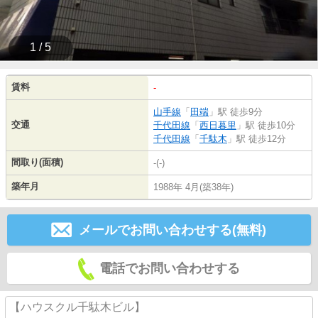
1 / 5
賃料
-
山手線
「
田端
」駅 徒歩9分
交通
千代田線
「
西日暮里
」駅 徒歩10分
千代田線
「
千駄木
」駅 徒歩12分
間取り(面積)
-(-)
築年月
1988年 4月(築38年)
メールでお問い合わせする(無料)
電話でお問い合わせする
【ハウスクル千駄木ビル】