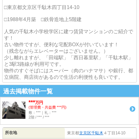
□東京都文京区千駄木四丁目14-10
□1988年4月築 □鉄骨造地上5階建
人気の千駄木小学校学区に建つ賃貸マンションのご紹介で
す！
古い物件ですが、便利な宅配BOXが付いています！
（残念ながらエレベーターはございません。）
少し離れますが、「田端駅」「西日暮里駅」「千駄木駅」
と3駅3路線が利用可です。
物件のすぐそばにはスーパー（肉のハナマサ）や銀行、都
立病院、商店街があるので生活の利便性も良いです。
過去掲載物件一覧
***
万円
(管理費・共益費 ***円)
敷：***｜礼：***
2階 / *** / ***
所在地
東京都
文京区
千駄木
４丁目14-10