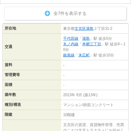
全7件を表示する
所在地
東京都
文京区
湯島
２丁目31-2
千代田線
「
湯島
」駅 徒歩5分
丸ノ内線
「
本郷三丁目
」駅 徒歩8～1
交通
0分
銀座線
「
末広町
」駅 徒歩10分
賃料
-
管理費等
-
面積
-
築年数
2013年 8月 (築13年)
種別/構造
マンション/鉄筋コンクリート
階建
10階建
文京区の賃貸、賃貸物件管理、売買
のことは文京トラスティにお任せく