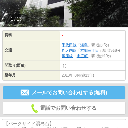
1 / 13
賃料
-
千代田線
「
湯島
」駅 徒歩5分
交通
丸ノ内線
「
本郷三丁目
」駅 徒歩8分
銀座線
「
末広町
」駅 徒歩10分
間取り(面積)
-(-)
築年月
2013年 8月(築13年)
メールでお問い合わせする(無料)
電話でお問い合わせする
【パークサイド湯島台】