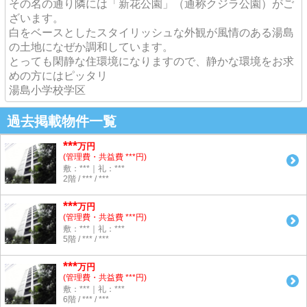
その名の通り隣には「新花公園」（通称クジラ公園）がご
ざいます。
白をベースとしたスタイリッシュな外観が風情のある湯島
の土地になぜか調和しています。
とっても閑静な住環境になりますので、静かな環境をお求
めの方にはピッタリ
湯島小学校学区
過去掲載物件一覧
***
万円
(管理費・共益費 ***円)
敷：***｜礼：***
2階 / *** / ***
***
万円
(管理費・共益費 ***円)
敷：***｜礼：***
5階 / *** / ***
***
万円
(管理費・共益費 ***円)
敷：***｜礼：***
6階 / *** / ***