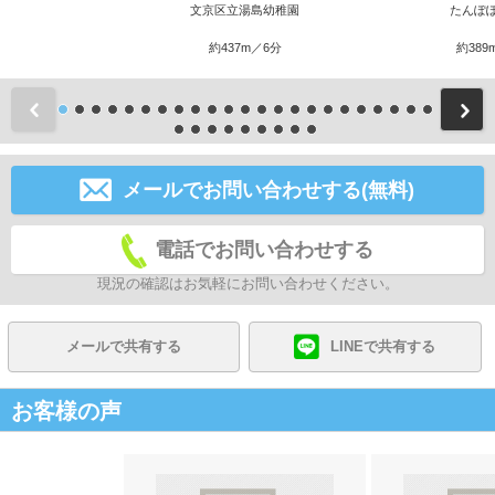
文京区立湯島幼稚園
たんぽ
約437m／6分
約389
前
メールでお問い合わせする(無料)
電話でお問い合わせする
現況の確認はお気軽にお問い合わせください。
メールで共有する
LINEで共有する
お客様の声