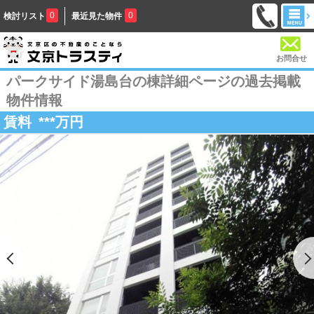
0
0
検討リスト
最近見た物件
お問合せ
パークサイド湯島台の棟詳細ページの過去掲載
物件情報
賃料
***
万円