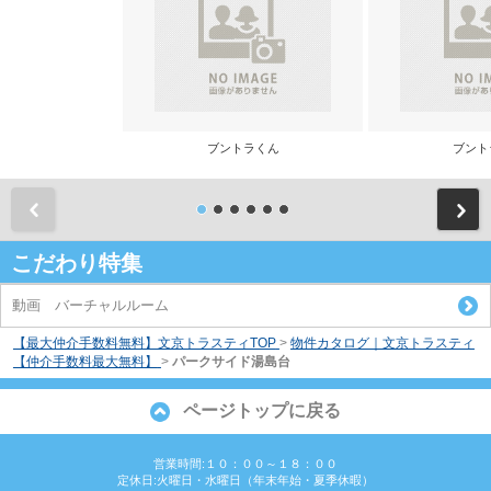
ブントラくん
ブント
前
こだわり特集
動画 バーチャルルーム
【最大仲介手数料無料】文京トラスティTOP
>
物件カタログ｜文京トラスティ
【仲介手数料最大無料】
>
パークサイド湯島台
ページトップに戻る
営業時間:１０：００～１８：００
定休日:火曜日・水曜日（年末年始・夏季休暇）