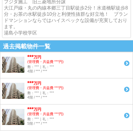
フジタ施工 旧三菱地所分譲
大江戸線・丸の内線本郷三丁目駅徒歩2分！水道橋駅徒歩8
分・お茶の水駅徒歩10分と利便性抜群な好立地！ ブラン
ドマンションならではハイスペックな設備が充実しており
ます。
湯島小学校学区
過去掲載物件一覧
***
万円
(管理費・共益費 ***円)
敷：***｜礼：***
4階 / *** / ***
***
万円
(管理費・共益費 ***円)
敷：***｜礼：***
4階 / *** / ***
***
万円
(管理費・共益費 ***円)
敷：***｜礼：***
5階 / *** / ***