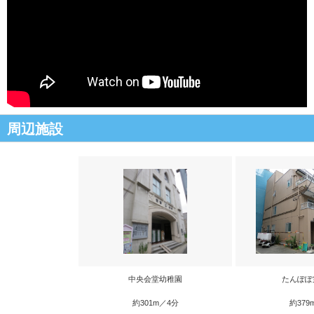
周辺施設
中央会堂幼稚園
たんぽぽ
約301m／4分
約379