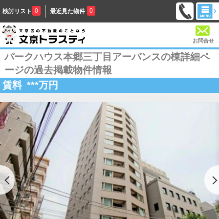
0
0
検討リスト
最近見た物件
お問合せ
パークハウス本郷三丁目アーバンスの棟詳細ペ
ージの過去掲載物件情報
賃料
***
万円