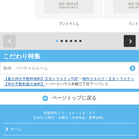
ブントラくん
ブント
前
こだわり特集
動画 バーチャルルーム
【最大仲介手数料無料】文京トラスティTOP
>
物件カタログ｜文京トラスティ
【仲介手数料最大無料】
>
パークハウス本郷三丁目アーバンス
ページトップに戻る
営業時間:１０：００～１８：００
定休日:火曜日・水曜日（年末年始・夏季休暇）
ホーム