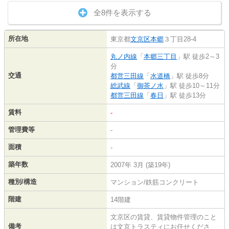
全8件を表示する
所在地
東京都
文京区
本郷
３丁目28-4
丸ノ内線
「
本郷三丁目
」駅 徒歩2～3
分
交通
都営三田線
「
水道橋
」駅 徒歩8分
総武線
「
御茶ノ水
」駅 徒歩10～11分
都営三田線
「
春日
」駅 徒歩13分
賃料
-
管理費等
-
面積
-
築年数
2007年 3月 (築19年)
種別/構造
マンション/鉄筋コンクリート
階建
14階建
文京区の賃貸、賃貸物件管理のこと
備考
は文京トラスティにお任せくださ