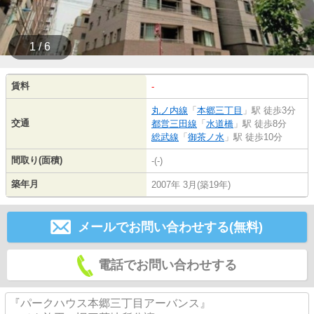
1 / 6
賃料
-
丸ノ内線
「
本郷三丁目
」駅 徒歩3分
交通
都営三田線
「
水道橋
」駅 徒歩8分
総武線
「
御茶ノ水
」駅 徒歩10分
間取り(面積)
-(-)
築年月
2007年 3月(築19年)
メールでお問い合わせする(無料)
電話でお問い合わせする
『パークハウス本郷三丁目アーバンス』