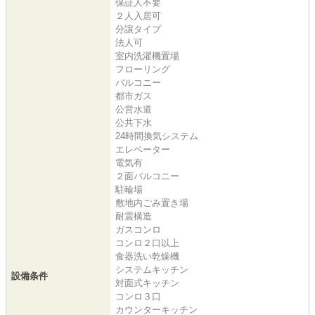
保証人不要
２人入居可
分譲タイプ
法人可
室内洗濯機置場
フローリング
バルコニー
都市ガス
公営水道
公共下水
24時間換気システム
エレベーター
電気有
２面バルコニー
駐輪場
敷地内ごみ置き場
耐震構造
ガスコンロ
コンロ２口以上
食器洗い乾燥機
システムキッチン
設備条件
対面式キッチン
コンロ３口
カウンターキッチン