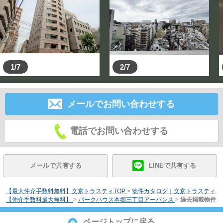
1/7
2/7
メールでお問い合わせする
電話でお問い合わせする
メールで共有する
LINEで共有する
【最大仲介手数料無料】文京トラスティTOP
>
物件カタログ｜文京トラスティ
【仲介手数料最大無料】
>
パークハウス本郷三丁目アーバンス
>
過去掲載物件
ページトップに戻る