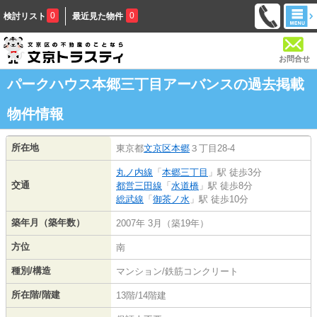
0
0
検討リスト
最近見た物件
お問合せ
パークハウス本郷三丁目アーバンスの過去掲載
物件情報
所在地
東京都
文京区
本郷
３丁目28-4
丸ノ内線
「
本郷三丁目
」駅 徒歩3分
交通
都営三田線
「
水道橋
」駅 徒歩8分
総武線
「
御茶ノ水
」駅 徒歩10分
築年月（築年数）
2007年 3月（築19年）
方位
南
種別/構造
マンション/鉄筋コンクリート
所在階/階建
13階/14階建