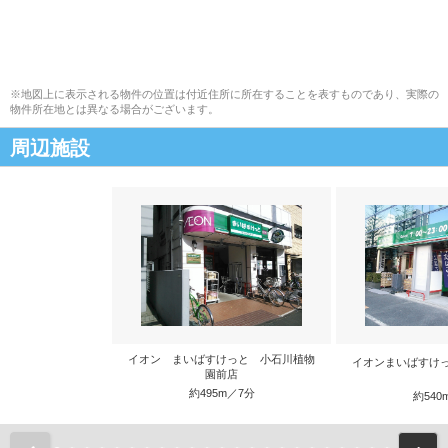
※地図上に表示される物件の位置は付近住所に所在することを表すものであり、実際の
物件所在地とは異なる場合がございます。
周辺施設
イオン まいばすけっと 小石川植物
イオンまいばすけ
園前店
約495m／7分
約540