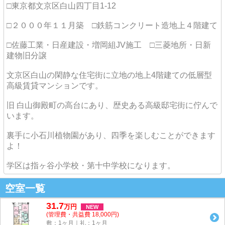
□東京都文京区白山四丁目1-12
□２０００年１１月築 □鉄筋コンクリート造地上４階建て
□佐藤工業・日産建設・増岡組JV施工 □三菱地所・日新
建物旧分譲
文京区白山の閑静な住宅街に立地の地上4階建ての低層型
高級賃貸マンションです。
旧 白山御殿町の高台にあり、歴史ある高級邸宅街に佇んで
います。
裏手に小石川植物園があり、四季を楽しむことができます
よ！
学区は指ヶ谷小学校・第十中学校になります。
空室一覧
31.7
万
円
NEW
(管理費・共益費 18,000円)
敷：1ヶ月｜礼：1ヶ月