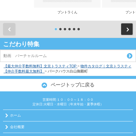
ブントラくん
ブント
前
こだわり特集
動画 バーチャルルーム
【最大仲介手数料無料】文京トラスティTOP
>
物件カタログ｜文京トラスティ
【仲介手数料最大無料】
>
パークハウス白山御殿町
ページトップに戻る
営業時間:１０：００～１８：００
定休日:火曜日・水曜日（年末年始・夏季休暇）
ホーム
会社概要