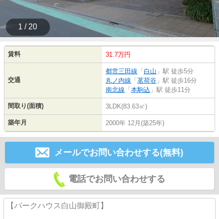
1 / 20
賃料
31.7万円
都営三田線
「
白山
」駅 徒歩5分
交通
丸ノ内線
「
茗荷谷
」駅 徒歩16分
南北線
「
本駒込
」駅 徒歩11分
間取り(面積)
3LDK(83.63㎡)
築年月
2000年 12月(築25年)
メールでお問い合わせする(無料)
電話でお問い合わせする
【パークハウス白山御殿町】