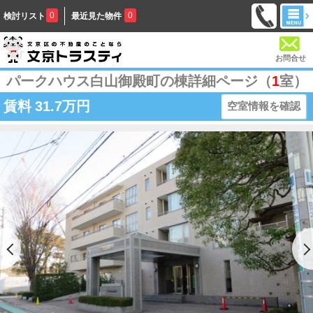
0
0
検討リスト
最近見た物件
お問合せ
パークハウス白山御殿町の棟詳細ページ（
1
室）
賃料
31.7万円
空室情報を確認