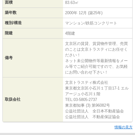
面積
83.63㎡
築年数
2000年 12月 (築25年)
種別/構造
マンション/鉄筋コンクリート
階建
4階建
文京区の賃貸、賃貸物件管理、売買
のことは文京トラスティにお任せく
ださい！
備考
ネット未公開物件等最新情報をメー
ル等でご紹介可能ですので、お気軽
にお問い合わせ下さい！
文京トラスティ株式会社
東京都文京区小石川１丁目17-1 エル
アージュ小石川１階
取扱会社
TEL:03-5805-2737
東京都知事 (3) 第96082号
公益社団法人 全日本不動産協会
公益社団法人 不動産保証協会
情報の見方