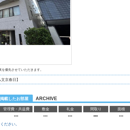
状を優先させていただきます。
ム文京春日】
ARCHIVE
に掲載したお部屋
管理費・共益費
敷金
礼金
間取り
面積
***
***
***
***
***
せください。