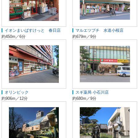
イオンまいばすけっと 春日店
マルエツプチ 水道小桜店
約450m／6分
約679m／9分
オリンピック
スギ薬局 小石川店
約906m／12分
約680m／9分