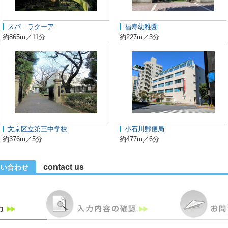
スパ ラクーア
福寿幼稚園
約865m／11分
約227m／3分
文京区立第三中学校
小石川郵便局
約376m／5分
約477m／6分
contact us
い合わせ