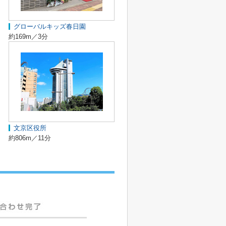
グローバルキッズ春日園
約169m／3分
文京区役所
約806m／11分