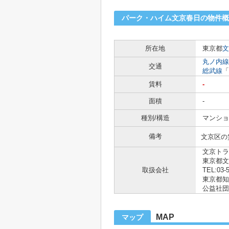
パーク・ハイム文京春日の物件概
所在地
東京都
文
丸ノ内線
交通
総武線
「
賃料
-
面積
-
種別/構造
マンショ
備考
文京区の
文京トラ
東京都文
取扱会社
TEL:03-
東京都知事
公益社団
MAP
マップ