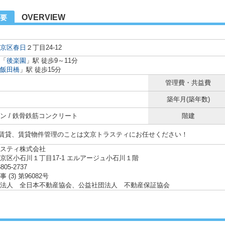
OVERVIEW
要
京区
春日
２丁目24-12
「
後楽園
」駅 徒歩9～11分
飯田橋
」駅 徒歩15分
管理費・共益費
築年月(築年数)
ン / 鉄骨鉄筋コンクリート
階建
賃貸、賃貸物件管理のことは文京トラスティにお任せください！
スティ株式会社
京区小石川１丁目17-1 エルアージュ小石川１階
5805-2737
 (3) 第96082号
法人 全日本不動産協会、公益社団法人 不動産保証協会