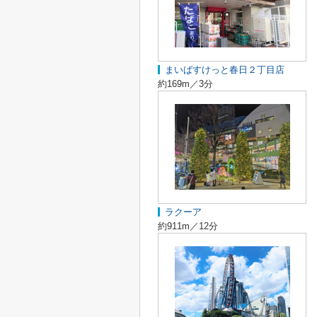
まいばすけっと春日２丁目店
約169m／3分
ラクーア
約911m／12分