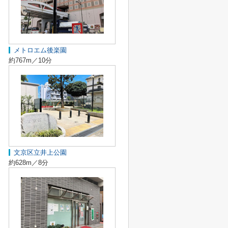
メトロエム後楽園
約767m／10分
文京区立井上公園
約628m／8分