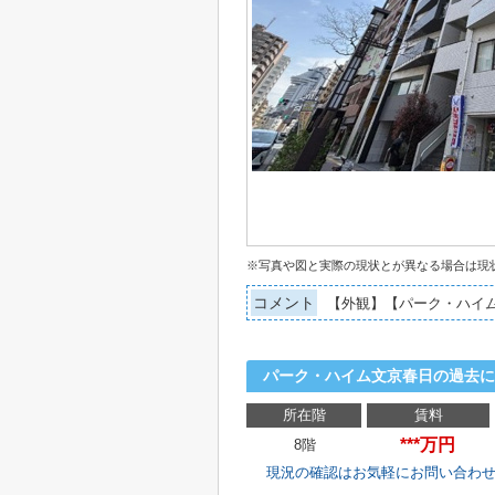
※写真や図と実際の現状とが異なる場合は現
コメント
【外観】【パーク・ハイ
パーク・ハイム文京春日の過去
所在階
賃料
***万円
8階
現況の確認はお気軽にお問い合わ