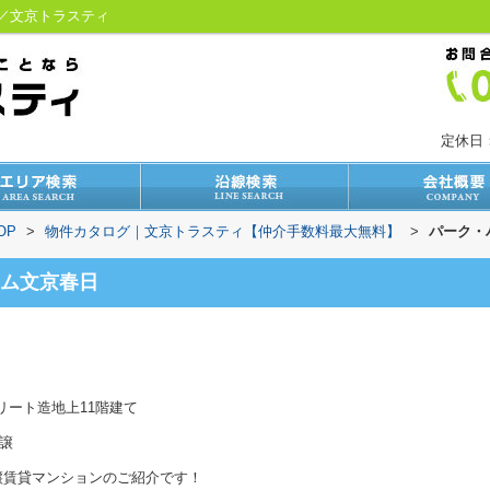
》／文京トラスティ
定休日
OP
>
物件カタログ｜文京トラスティ【仲介手数料最大無料】
>
パーク・
ム文京春日
リート造地上11階建て
譲
譲賃貸マンションのご紹介です！