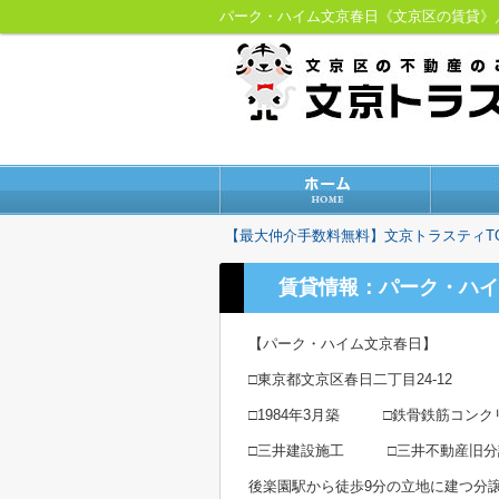
パーク・ハイム文京春日《文京区の賃貸
【最大仲介手数料無料】文京トラスティT
賃貸情報：パーク・ハイ
【パーク・ハイム文京春日】
□東京都文京区春日二丁目24-12
□1984年3月築 □鉄骨鉄筋コンク
□三井建設施工 □三井不動産旧分
後楽園駅から徒歩9分の立地に建つ分