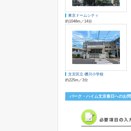
東京ドームシティ
約1048m／14分
文京区立 礫川小学校
約225m／3分
パーク・ハイム文京春日へのお問