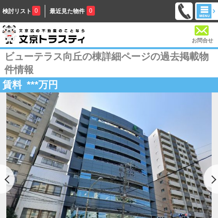
0
0
検討リスト
最近見た物件
お問合せ
ビューテラス向丘の棟詳細ページの過去掲載物
件情報
賃料
***
万円