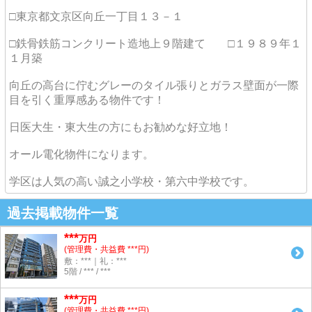
□東京都文京区向丘一丁目１３－１
□鉄骨鉄筋コンクリート造地上９階建て □１９８９年１
１月築
向丘の高台に佇むグレーのタイル張りとガラス壁面が一際
目を引く重厚感ある物件です！
日医大生・東大生の方にもお勧めな好立地！
オール電化物件になります。
学区は人気の高い誠之小学校・第六中学校です。
過去掲載物件一覧
***
万円
(管理費・共益費 ***円)
敷：***｜礼：***
5階 / *** / ***
***
万円
(管理費・共益費 ***円)