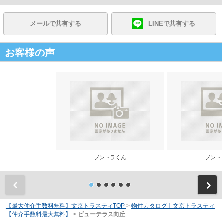
メールで共有する
LINEで共有する
お客様の声
ブントラくん
ブント
前
【最大仲介手数料無料】文京トラスティTOP
>
物件カタログ｜文京トラスティ
【仲介手数料最大無料】
>
ビューテラス向丘