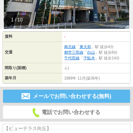
1 / 10
賃料
-
南北線
「
東大前
」駅 徒歩4分
交通
都営三田線
「
白山
」駅 徒歩8分
千代田線
「
千駄木
」駅 徒歩14分
間取り(面積)
-(-)
築年月
1989年 11月(築36年)
メールでお問い合わせする(無料)
電話でお問い合わせする
【ビューテラス向丘】