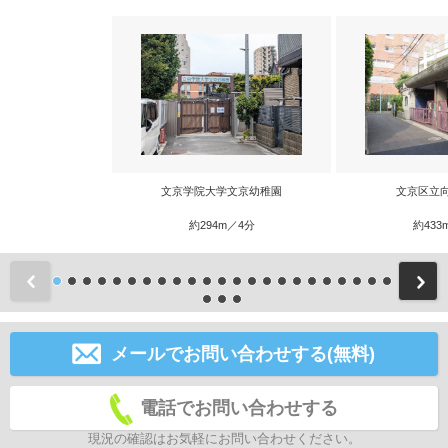
文京学院大学文京幼稚園
文京区立
約294m／4分
約433
前
メールでお問い合わせする(無料)
電話でお問い合わせする
現況の確認はお気軽にお問い合わせください。