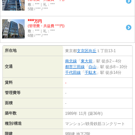
敷：***｜礼：***
5階 / *** / ***
***
万円
(管理費・共益費 ***円)
敷：***｜礼：***
6階 / *** / ***
所在地
東京都
文京区
向丘
１丁目13-1
南北線
「
東大前
」駅 徒歩2～4分
交通
都営三田線
「
白山
」駅 徒歩8～10分
千代田線
「
千駄木
」駅 徒歩14分
賃料
-
管理費等
-
面積
-
築年数
1989年 11月 (築36年)
種別/構造
マンション/鉄骨鉄筋コンクリート
階建
9階建 地下2階