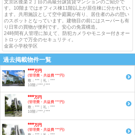
文京区後楽２丁目の高級分譲賃貸マンションのご紹介で
す。10階まではオフィス棟11階以上が居住棟に分かれてい
ます。共用施設として空中庭園が有り、居住者のみの憩い
のスポットとなっています。建物目の前にはスーパーも有
り日常の買物が便利です。安心の免震構造。
24時間有人管理に加えて、防犯カメラやモニター付きオー
トロックで万全のセキュリティ。
金富小学校学区
過去掲載物件一覧
***
万円
(管理費・共益費 ***円)
敷：***｜礼：***
10階 / *** / ***
***
万円
(管理費・共益費 ***円)
敷：***｜礼：***
10階 / *** / ***
***
万円
(管理費・共益費 ***円)
敷：***｜礼：***