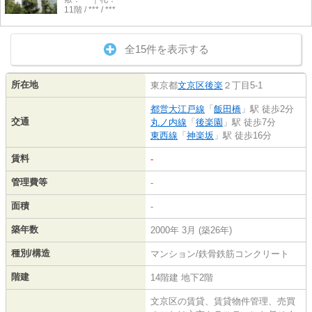
11階 / *** / ***
全15件を表示する
所在地
東京都
文京区
後楽
２丁目5-1
都営大江戸線
「
飯田橋
」駅 徒歩2分
交通
丸ノ内線
「
後楽園
」駅 徒歩7分
東西線
「
神楽坂
」駅 徒歩16分
賃料
-
管理費等
-
面積
-
築年数
2000年 3月 (築26年)
種別/構造
マンション/鉄骨鉄筋コンクリート
階建
14階建 地下2階
文京区の賃貸、賃貸物件管理、売買