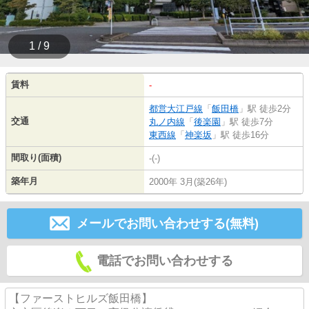
1 / 9
賃料
-
都営大江戸線
「
飯田橋
」駅 徒歩2分
交通
丸ノ内線
「
後楽園
」駅 徒歩7分
東西線
「
神楽坂
」駅 徒歩16分
間取り(面積)
-(-)
築年月
2000年 3月(築26年)
メールでお問い合わせする(無料)
電話でお問い合わせする
【ファーストヒルズ飯田橋】