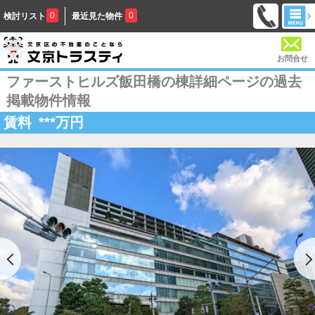
0
0
検討リスト
最近見た物件
お問合せ
ファーストヒルズ飯田橋の棟詳細ページの過去
掲載物件情報
賃料
***
万円