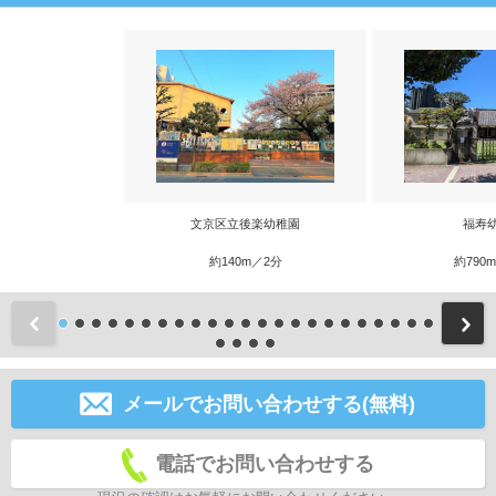
文京区立後楽幼稚園
福寿
約140m／2分
約790
前
メールでお問い合わせする(無料)
電話でお問い合わせする