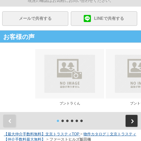
現況の確認はお気軽にお問い合わせください。
メールで共有する
LINEで共有する
お客様の声
ブントラくん
ブント
前
【最大仲介手数料無料】文京トラスティTOP
>
物件カタログ｜文京トラスティ
【仲介手数料最大無料】
>
ファーストヒルズ飯田橋