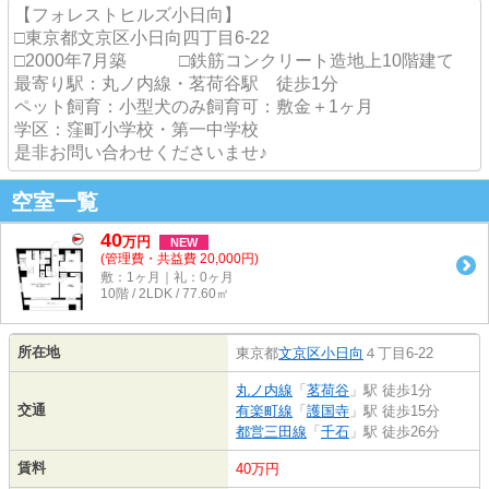
【フォレストヒルズ小日向】
□東京都文京区小日向四丁目6-22
□2000年7月築 □鉄筋コンクリート造地上10階建て
最寄り駅：丸ノ内線・茗荷谷駅 徒歩1分
ペット飼育：小型犬のみ飼育可：敷金＋1ヶ月
学区：窪町小学校・第一中学校
是非お問い合わせくださいませ♪
空室一覧
40
万
円
NEW
(管理費・共益費 20,000円)
敷：1ヶ月｜礼：0ヶ月
10階 / 2LDK / 77.60㎡
所在地
東京都
文京区
小日向
４丁目6-22
丸ノ内線
「
茗荷谷
」駅 徒歩1分
交通
有楽町線
「
護国寺
」駅 徒歩15分
都営三田線
「
千石
」駅 徒歩26分
賃料
40万円