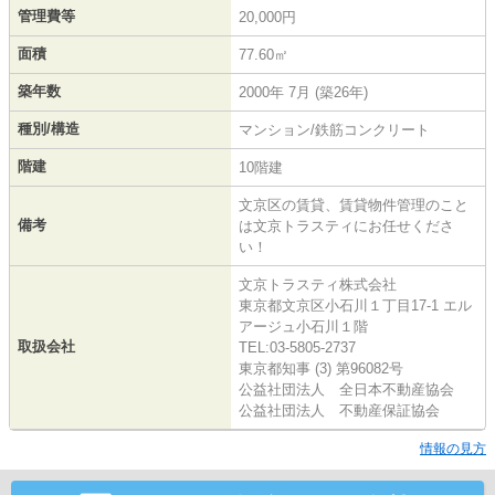
管理費等
20,000円
面積
77.60㎡
築年数
2000年 7月 (築26年)
種別/構造
マンション/鉄筋コンクリート
階建
10階建
文京区の賃貸、賃貸物件管理のこと
備考
は文京トラスティにお任せくださ
い！
文京トラスティ株式会社
東京都文京区小石川１丁目17-1 エル
アージュ小石川１階
取扱会社
TEL:03-5805-2737
東京都知事 (3) 第96082号
公益社団法人 全日本不動産協会
公益社団法人 不動産保証協会
情報の見方