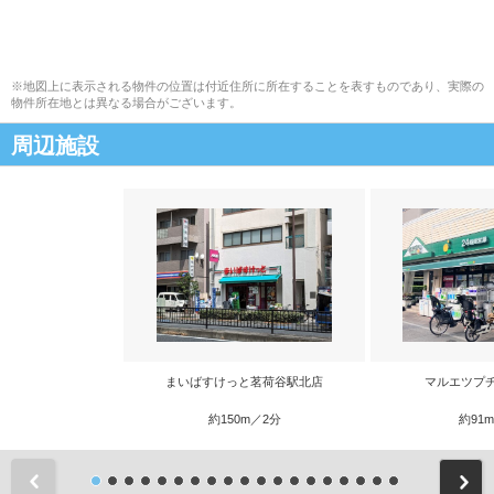
※地図上に表示される物件の位置は付近住所に所在することを表すものであり、実際の
物件所在地とは異なる場合がございます。
周辺施設
まいばすけっと茗荷谷駅北店
マルエツプ
約150m／2分
約91
前