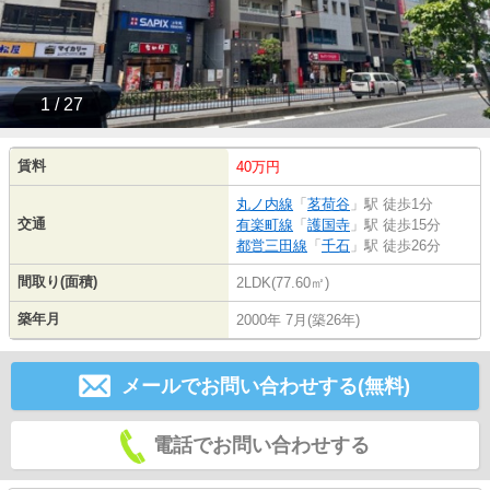
1 / 27
賃料
40万円
丸ノ内線
「
茗荷谷
」駅 徒歩1分
交通
有楽町線
「
護国寺
」駅 徒歩15分
都営三田線
「
千石
」駅 徒歩26分
間取り(面積)
2LDK(77.60㎡)
築年月
2000年 7月(築26年)
メールでお問い合わせする(無料)
電話でお問い合わせする