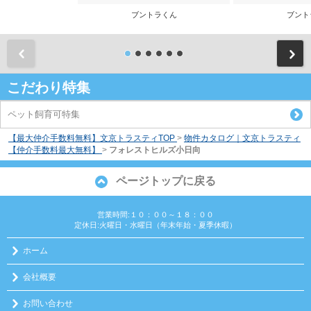
ブントラくん
ブント
前
こだわり特集
ペット飼育可特集
【最大仲介手数料無料】文京トラスティTOP
>
物件カタログ｜文京トラスティ
【仲介手数料最大無料】
>
フォレストヒルズ小日向
ページトップに戻る
営業時間:１０：００～１８：００
定休日:火曜日・水曜日（年末年始・夏季休暇）
ホーム
会社概要
お問い合わせ