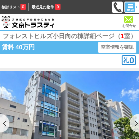
0
0
検討リスト
最近見た物件
お問合せ
フォレストヒルズ小日向の棟詳細ページ（
1
室）
賃料
40万円
空室情報を確認