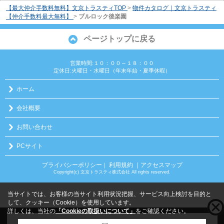
【最大仲介手数料無料】文京トラスティTOP
>
物件カタログ｜文京トラスティ
【仲介手数料最大無料】
>
ブルロック後楽園
ページトップに戻る
営業時間:１０：００～１８：００
定休日:火曜日・水曜日（年末年始・夏季休暇）
ホーム
会社概要
お問い合わせ
PCサイト
プライバシーポリシー
利用規約
｜アクセスマップ
｜
Copyright(c) 文京トラスティ株式会社 All rights reserved.
当サイトでは、お客様の当サイト利用状況把握、サービス向上検討を目的と
して、クッキー（Cookie）を使用しています。
詳しくは、当社の
「Cookieの取扱いについて」
をご確認ください。
こちらの物件をご覧の方に
お勧めな物件
はこちら