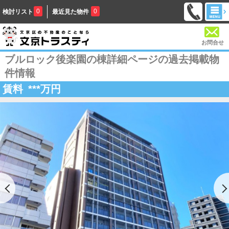
0
0
検討リスト
最近見た物件
お問合せ
ブルロック後楽園の棟詳細ページの過去掲載物
件情報
賃料
***
万円