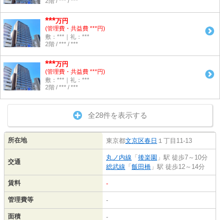
2階 / *** / ***
***
万円
(管理費・共益費 ***円)
敷：***｜礼：***
2階 / *** / ***
***
万円
(管理費・共益費 ***円)
敷：***｜礼：***
2階 / *** / ***
全28件を表示する
所在地
東京都
文京区
春日
１丁目11-13
丸ノ内線
「
後楽園
」駅 徒歩7～10分
交通
総武線
「
飯田橋
」駅 徒歩12～14分
賃料
-
管理費等
-
面積
-