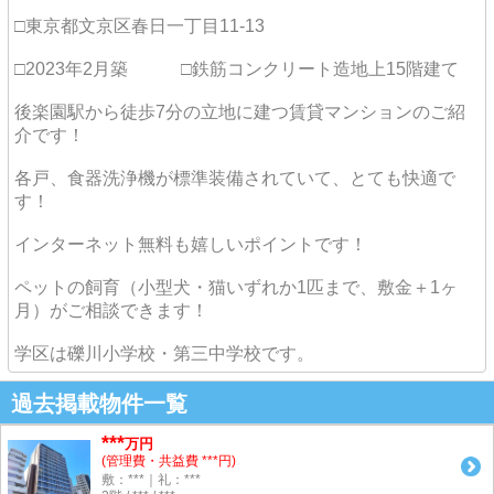
□東京都文京区春日一丁目11-13
□2023年2月築 □鉄筋コンクリート造地上15階建て
後楽園駅から徒歩7分の立地に建つ賃貸マンションのご紹
介です！
各戸、食器洗浄機が標準装備されていて、とても快適で
す！
インターネット無料も嬉しいポイントです！
ペットの飼育（小型犬・猫いずれか1匹まで、敷金＋1ヶ
月）がご相談できます！
学区は礫川小学校・第三中学校です。
過去掲載物件一覧
***
万円
(管理費・共益費 ***円)
敷：***｜礼：***