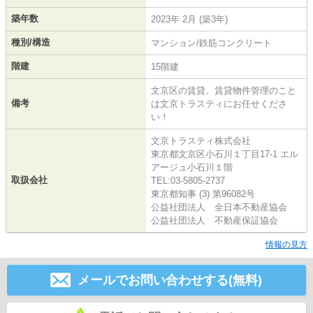
築年数
2023年 2月 (築3年)
種別/構造
マンション/鉄筋コンクリート
階建
15階建
文京区の賃貸、賃貸物件管理のこと
備考
は文京トラスティにお任せくださ
い！
文京トラスティ株式会社
東京都文京区小石川１丁目17-1 エル
アージュ小石川１階
取扱会社
TEL:03-5805-2737
東京都知事 (3) 第96082号
公益社団法人 全日本不動産協会
公益社団法人 不動産保証協会
情報の見方
メールでお問い合わせする(無料)