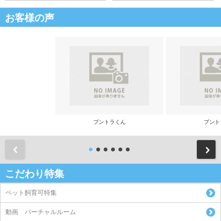
お客様の声
ブントラくん
ブント
前
こだわり特集
ペット飼育可特集
動画 バーチャルルーム