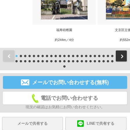
福寿幼稚園
文京区立
約244m／4分
約552
前
メールでお問い合わせする(無料)
電話でお問い合わせする
現況の確認はお気軽にお問い合わせください。
メールで共有する
LINEで共有する