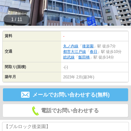
1 / 11
賃料
-
丸ノ内線
「
後楽園
」駅 徒歩7分
交通
都営大江戸線
「
春日
」駅 徒歩10分
総武線
「
飯田橋
」駅 徒歩14分
間取り(面積)
-(-)
築年月
2023年 2月(築3年)
メールでお問い合わせする(無料)
電話でお問い合わせする
【ブルロック後楽園】