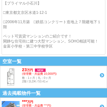
【プライマル小石川】
□東京都文京区水道1-12-1
□2006年11月築 □鉄筋コンクリート造地上７階建地下１
階
ペット可賃貸マンションのご紹介です！
閑静な住宅街に建つ大型マンション。SOHO相談可能！
金富小学校・第三中学校学区
空室一覧
23
万
円
NEW
(管理費・共益費 10,000円)
敷：1ヶ月｜礼：0ヶ月
2階 / 2LDK / 53.41㎡
過去掲載物件一覧
***
万円
(管理費・共益費 ***円)