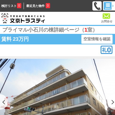
0
0
検討リスト
最近見た物件
お問合せ
プライマル小石川の棟詳細ページ（
1
室）
賃料
23万円
空室情報を確認