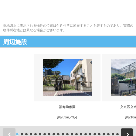
※地図上に表示される物件の位置は付近住所に所在することを表すものであり、実際の
物件所在地とは異なる場合がございます。
周辺施設
福寿幼稚園
文京区立
約703m／9分
約218
前