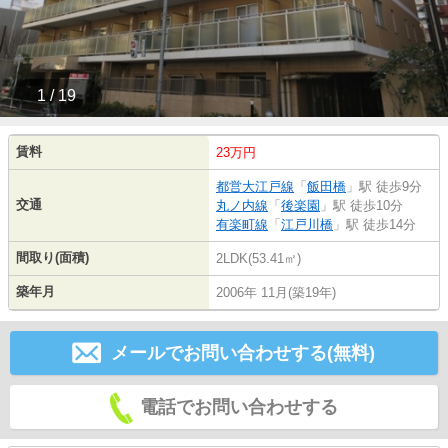
1 / 19
賃料
23万円
都営大江戸線
「
飯田橋
」駅 徒歩9分
交通
丸ノ内線
「
後楽園
」駅 徒歩10分
有楽町線
「
江戸川橋
」駅 徒歩14分
間取り(面積)
2LDK(53.41㎡)
築年月
2006年 11月(築19年)
メールでお問い合わせする(無料)
電話でお問い合わせする