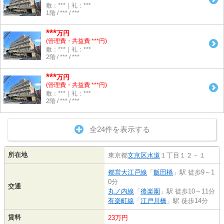
敷：***｜礼：***
1階 / *** / ***
***
万円
(管理費・共益費 ***円)
敷：***｜礼：***
2階 / *** / ***
***
万円
(管理費・共益費 ***円)
敷：***｜礼：***
2階 / *** / ***
全24件を表示する
所在地
東京都
文京区
水道
１丁目１２－１
都営大江戸線
「
飯田橋
」駅 徒歩9～1
0分
交通
丸ノ内線
「
後楽園
」駅 徒歩10～11分
有楽町線
「
江戸川橋
」駅 徒歩14分
賃料
23万円