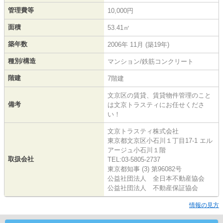
管理費等
10,000円
面積
53.41㎡
築年数
2006年 11月 (築19年)
種別/構造
マンション/鉄筋コンクリート
階建
7階建
文京区の賃貸、賃貸物件管理のこと
備考
は文京トラスティにお任せくださ
い！
文京トラスティ株式会社
東京都文京区小石川１丁目17-1 エル
アージュ小石川１階
取扱会社
TEL:03-5805-2737
東京都知事 (3) 第96082号
公益社団法人 全日本不動産協会
公益社団法人 不動産保証協会
情報の見方