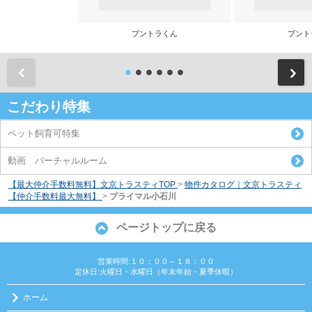
ブントラくん
ブント
前
こだわり特集
ペット飼育可特集
動画 バーチャルルーム
【最大仲介手数料無料】文京トラスティTOP
>
物件カタログ｜文京トラスティ
【仲介手数料最大無料】
>
プライマル小石川
ページトップに戻る
営業時間:１０：００～１８：００
定休日:火曜日・水曜日（年末年始・夏季休暇）
ホーム