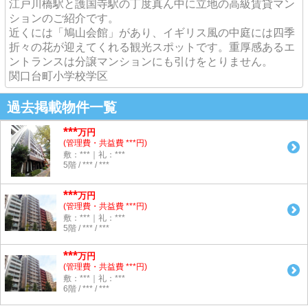
江戸川橋駅と護国寺駅の丁度真ん中に立地の高級賃貸マン
ションのご紹介です。
近くには「鳩山会館」があり、イギリス風の中庭には四季
折々の花が迎えてくれる観光スポットです。重厚感あるエ
ントランスは分譲マンションにも引けをとりません。
関口台町小学校学区
過去掲載物件一覧
***
万円
(管理費・共益費 ***円)
敷：***｜礼：***
5階 / *** / ***
***
万円
(管理費・共益費 ***円)
敷：***｜礼：***
5階 / *** / ***
***
万円
(管理費・共益費 ***円)
敷：***｜礼：***
6階 / *** / ***