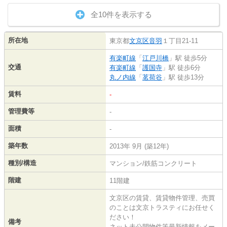
全10件を表示する
所在地
東京都
文京区
音羽
１丁目21-11
有楽町線
「
江戸川橋
」駅 徒歩5分
交通
有楽町線
「
護国寺
」駅 徒歩6分
丸ノ内線
「
茗荷谷
」駅 徒歩13分
賃料
-
管理費等
-
面積
-
築年数
2013年 9月 (築12年)
種別/構造
マンション/鉄筋コンクリート
階建
11階建
文京区の賃貸、賃貸物件管理、売買
のことは文京トラスティにお任せく
ださい！
備考
ネット未公開物件等最新情報をメー