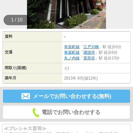
1 / 10
賃料
-
有楽町線
「
江戸川橋
」駅 徒歩5分
交通
有楽町線
「
護国寺
」駅 徒歩6分
丸ノ内線
「
茗荷谷
」駅 徒歩13分
間取り(面積)
-(-)
築年月
2013年 9月(築12年)
メールでお問い合わせする(無料)
電話でお問い合わせする
≪プレシャス音羽≫