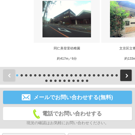
同仁美登里幼稚園
文京区立
約417m／6分
約133
前
メールでお問い合わせする(無料)
電話でお問い合わせする
現況の確認はお気軽にお問い合わせください。