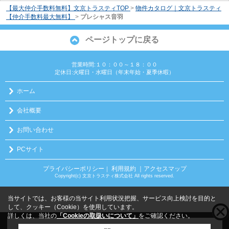
【最大仲介手数料無料】文京トラスティTOP
>
物件カタログ｜文京トラスティ
【仲介手数料最大無料】
>
プレシャス音羽
ページトップに戻る
営業時間:１０：００～１８：００
定休日:火曜日・水曜日（年末年始・夏季休暇）
ホーム
会社概要
お問い合わせ
PCサイト
プライバシーポリシー
利用規約
｜アクセスマップ
｜
Copyright(c) 文京トラスティ株式会社 All rights reserved.
当サイトでは、お客様の当サイト利用状況把握、サービス向上検討を目的と
して、クッキー（Cookie）を使用しています。
詳しくは、当社の
「Cookieの取扱いについて」
をご確認ください。
こちらの物件をご覧の方に
お勧めな物件
はこちら