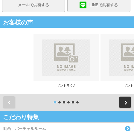
メールで共有する
LINEで共有する
お客様の声
ブントラくん
ブント
前
こだわり特集
動画 バーチャルルーム