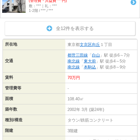
(管理費・共益費 ***円)
敷：***｜礼：***
1-2階 / *** / ***
全12件を表示する
所在地
東京都
文京区
向丘
１丁目
都営三田線
「
白山
」駅 徒歩6～7分
交通
南北線
「
東大前
」駅 徒歩4～5分
南北線
「
本駒込
」駅 徒歩8～9分
賃料
70万円
管理費等
-
面積
108.40㎡
築年数
2002年 3月 (築24年)
種別/構造
タウン/鉄筋コンクリート
階建
3階建