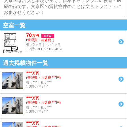
文京区は治安と環境が良く、日本トップクラスの教育・医
療の街です。文京区の賃貸物件のことは文京トラスティに
おまかせください！
空室一覧
70
万
円
NEW
(管理費・共益費 -)
敷：2ヶ月｜礼：1ヶ月
1-3階 / 3LDK / 108.40㎡
過去掲載物件一覧
***
万円
(管理費・共益費 ***円)
敷：***｜礼：***
1-2階 / *** / ***
***
万円
(管理費・共益費 ***円)
敷：***｜礼：***
1-2階 / *** / ***
***
万円