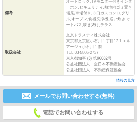
オートロック,TVモニター付きインタ
ーホン,セキュリティ,敷地内ゴミ置き
備考
場,駐車場付き,３口ガスコンロ,グリ
ル,オーブン,食器洗浄機,追い炊き,オ
ートバス,吹き抜け,テラス
文京トラスティ株式会社
東京都文京区小石川１丁目17-1 エル
アージュ小石川１階
取扱会社
TEL:03-5805-2737
東京都知事 (3) 第96082号
公益社団法人 全日本不動産協会
公益社団法人 不動産保証協会
情報の見方
メールでお問い合わせする(無料)
電話でお問い合わせする