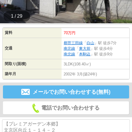
1 / 29
賃料
70万円
都営三田線
「
白山
」駅 徒歩7分
交通
南北線
「
東大前
」駅 徒歩4分
南北線
「
本駒込
」駅 徒歩9分
間取り(面積)
3LDK(108.40㎡)
築年月
2002年 3月(築24年)
メールでお問い合わせする(無料)
電話でお問い合わせする
【プレミアガーデン本郷】
文京区向丘１－１４－２