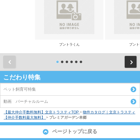
ブントラくん
ブント
前
こだわり特集
ペット飼育可特集
動画 バーチャルルーム
【最大仲介手数料無料】文京トラスティTOP
>
物件カタログ｜文京トラスティ
【仲介手数料最大無料】
>
プレミアガーデン本郷
ページトップに戻る