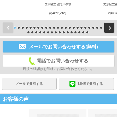
文京区立 誠之小学校
文京区立
約442m／6分
約469
前
メールでお問い合わせする(無料)
電話でお問い合わせする
現況の確認はお気軽にお問い合わせください。
メールで共有する
LINEで共有する
お客様の声