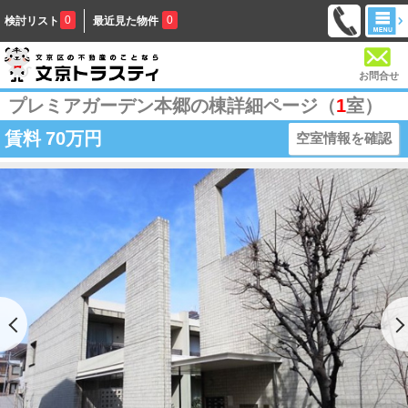
0
0
検討リスト
最近見た物件
お問合せ
プレミアガーデン本郷の棟詳細ページ（
1
室）
賃料
70万円
空室情報を確認