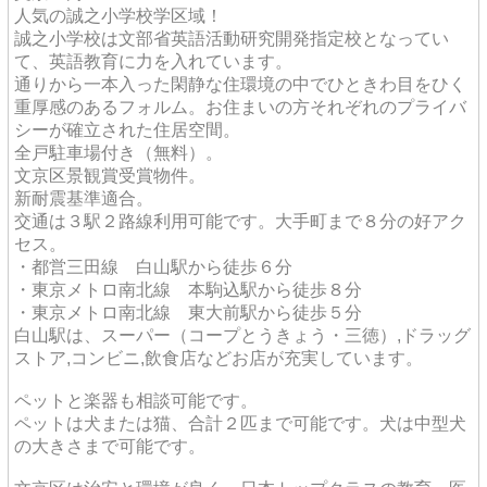
人気の誠之小学校学区域！
誠之小学校は文部省英語活動研究開発指定校となってい
て、英語教育に力を入れています。
通りから一本入った閑静な住環境の中でひときわ目をひく
重厚感のあるフォルム。お住まいの方それぞれのプライバ
シーが確立された住居空間。
全戸駐車場付き（無料）。
文京区景観賞受賞物件。
新耐震基準適合。
交通は３駅２路線利用可能です。大手町まで８分の好アク
セス。
・都営三田線 白山駅から徒歩６分
・東京メトロ南北線 本駒込駅から徒歩８分
・東京メトロ南北線 東大前駅から徒歩５分
白山駅は、スーパー（コープとうきょう・三徳）,ドラッグ
ストア,コンビニ,飲食店などお店が充実しています。
ペットと楽器も相談可能です。
ペットは犬または猫、合計２匹まで可能です。犬は中型犬
の大きさまで可能です。