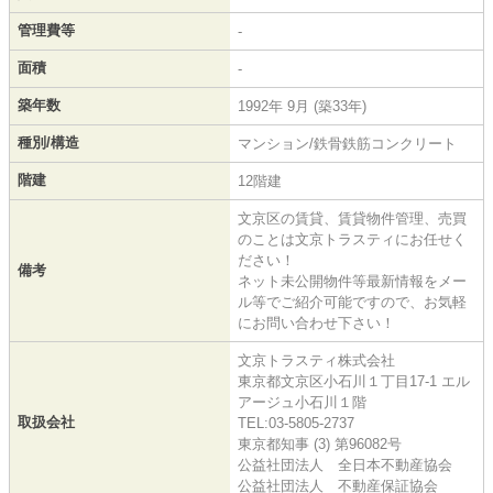
管理費等
-
面積
-
築年数
1992年 9月 (築33年)
種別/構造
マンション/鉄骨鉄筋コンクリート
階建
12階建
文京区の賃貸、賃貸物件管理、売買
のことは文京トラスティにお任せく
ださい！
備考
ネット未公開物件等最新情報をメー
ル等でご紹介可能ですので、お気軽
にお問い合わせ下さい！
文京トラスティ株式会社
東京都文京区小石川１丁目17-1 エル
アージュ小石川１階
取扱会社
TEL:03-5805-2737
東京都知事 (3) 第96082号
公益社団法人 全日本不動産協会
公益社団法人 不動産保証協会