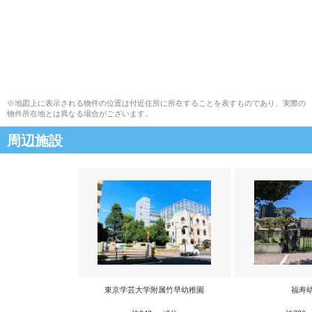
※地図上に表示される物件の位置は付近住所に所在することを表すものであり、実際の
物件所在地とは異なる場合がございます。
周辺施設
東京学芸大学附属竹早幼稚園
福寿