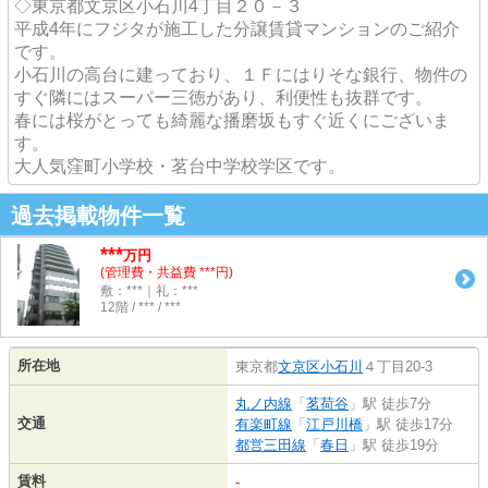
◇東京都文京区小石川4丁目２０－３
平成4年にフジタが施工した分譲賃貸マンションのご紹介
です。
小石川の高台に建っており、１Ｆにはりそな銀行、物件の
すぐ隣にはスーパー三徳があり、利便性も抜群です。
春には桜がとっても綺麗な播磨坂もすぐ近くにございま
す。
大人気窪町小学校・茗台中学校学区です。
過去掲載物件一覧
***
万円
(管理費・共益費 ***円)
敷：***｜礼：***
12階 / *** / ***
所在地
東京都
文京区
小石川
４丁目20-3
丸ノ内線
「
茗荷谷
」駅 徒歩7分
交通
有楽町線
「
江戸川橋
」駅 徒歩17分
都営三田線
「
春日
」駅 徒歩19分
賃料
-