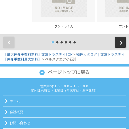
ブントラくん
ブント
前
【最大仲介手数料無料】文京トラスティTOP
>
物件カタログ｜文京トラスティ
【仲介手数料最大無料】
>
ベルスクエア小石川
ページトップに戻る
営業時間:１０：００～１８：００
定休日:火曜日・水曜日（年末年始・夏季休暇）
ホーム
会社概要
お問い合わせ