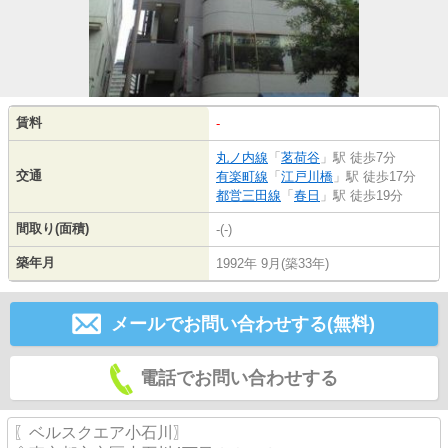
賃料
-
丸ノ内線
「
茗荷谷
」駅 徒歩7分
交通
有楽町線
「
江戸川橋
」駅 徒歩17分
都営三田線
「
春日
」駅 徒歩19分
間取り(面積)
-(-)
築年月
1992年 9月(築33年)
メールでお問い合わせする(無料)
電話でお問い合わせする
〖ベルスクエア小石川〗