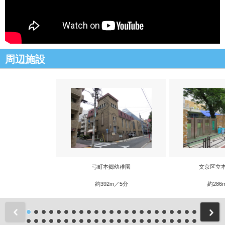
周辺施設
弓町本郷幼稚園
文京区立
約392m／5分
約286
前