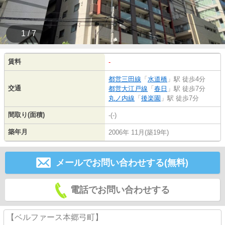
1 / 7
賃料
-
都営三田線
「
水道橋
」駅 徒歩4分
交通
都営大江戸線
「
春日
」駅 徒歩7分
丸ノ内線
「
後楽園
」駅 徒歩7分
間取り(面積)
-(-)
築年月
2006年 11月(築19年)
メールでお問い合わせする(無料)
電話でお問い合わせする
【ベルファース本郷弓町】