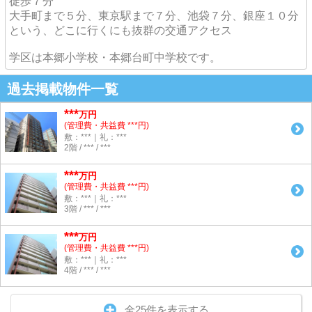
徒歩７分
大手町まで５分、東京駅まで７分、池袋７分、銀座１０分
という、どこに行くにも抜群の交通アクセス
学区は本郷小学校・本郷台町中学校です。
過去掲載物件一覧
***
万円
(管理費・共益費 ***円)
敷：***｜礼：***
2階 / *** / ***
***
万円
(管理費・共益費 ***円)
敷：***｜礼：***
3階 / *** / ***
***
万円
(管理費・共益費 ***円)
敷：***｜礼：***
4階 / *** / ***
全25件を表示する