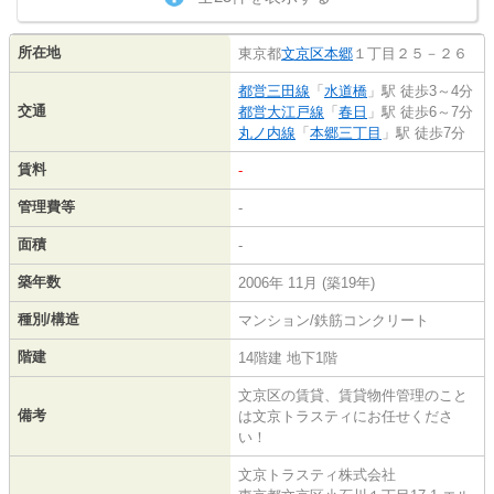
所在地
東京都
文京区
本郷
１丁目２５－２６
都営三田線
「
水道橋
」駅 徒歩3～4分
交通
都営大江戸線
「
春日
」駅 徒歩6～7分
丸ノ内線
「
本郷三丁目
」駅 徒歩7分
賃料
-
管理費等
-
面積
-
築年数
2006年 11月 (築19年)
種別/構造
マンション/鉄筋コンクリート
階建
14階建 地下1階
文京区の賃貸、賃貸物件管理のこと
備考
は文京トラスティにお任せくださ
い！
文京トラスティ株式会社