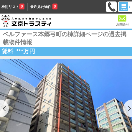
0
0
検討リスト
最近見た物件
お問合せ
ベルファース本郷弓町の棟詳細ページの過去掲
載物件情報
賃料
***
万円