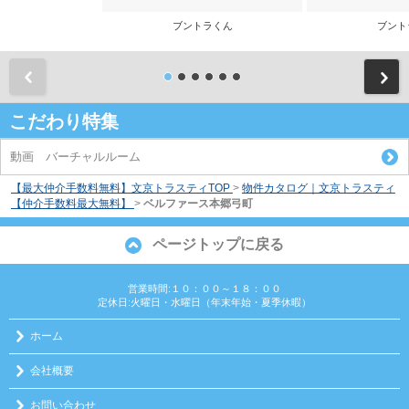
ブントラくん
ブント
前
こだわり特集
動画 バーチャルルーム
【最大仲介手数料無料】文京トラスティTOP
>
物件カタログ｜文京トラスティ
【仲介手数料最大無料】
>
ベルファース本郷弓町
ページトップに戻る
営業時間:１０：００～１８：００
定休日:火曜日・水曜日（年末年始・夏季休暇）
ホーム
会社概要
お問い合わせ