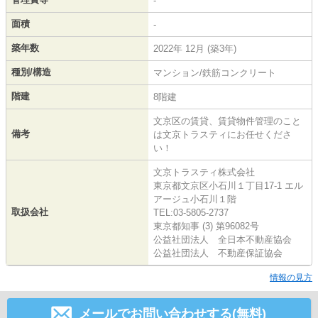
-
面積
-
築年数
2022年 12月 (築3年)
種別/構造
マンション/鉄筋コンクリート
階建
8階建
文京区の賃貸、賃貸物件管理のこと
備考
は文京トラスティにお任せくださ
い！
文京トラスティ株式会社
東京都文京区小石川１丁目17-1 エル
アージュ小石川１階
取扱会社
TEL:03-5805-2737
東京都知事 (3) 第96082号
公益社団法人 全日本不動産協会
公益社団法人 不動産保証協会
情報の見方
メールでお問い合わせする(無料)