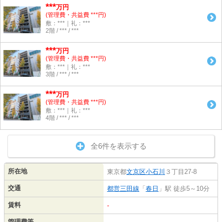
***
万円
(管理費・共益費 ***円)
敷：***｜礼：***
2階 / *** / ***
***
万円
(管理費・共益費 ***円)
敷：***｜礼：***
3階 / *** / ***
***
万円
(管理費・共益費 ***円)
敷：***｜礼：***
4階 / *** / ***
全6件を表示する
所在地
東京都
文京区
小石川
３丁目27-8
交通
都営三田線
「
春日
」駅 徒歩5～10分
賃料
-
管理費等