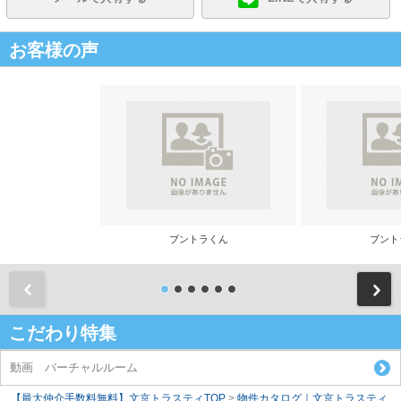
お客様の声
ブントラくん
ブント
前
こだわり特集
動画 バーチャルルーム
【最大仲介手数料無料】文京トラスティTOP
>
物件カタログ｜文京トラスティ