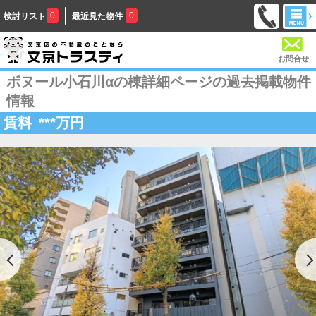
0
0
検討リスト
最近見た物件
お問合せ
ボヌール小石川αの棟詳細ページの過去掲載物件
情報
賃料
***
万円