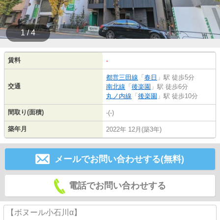
1 / 4
賃料
-
都営三田線
「
春日
」駅 徒歩5分
交通
南北線
「
後楽園
」駅 徒歩6分
丸ノ内線
「
後楽園
」駅 徒歩10分
間取り(面積)
-(-)
築年月
2022年 12月(築3年)
メールでお問い合わせする(無料)
電話でお問い合わせする
【ボヌール小石川α】