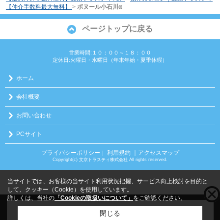
【仲介手数料最大無料】
>
ボヌール小石川α
ページトップに戻る
営業時間:１０：００～１８：００
定休日:火曜日・水曜日（年末年始・夏季休暇）
ホーム
会社概要
お問い合わせ
PCサイト
プライバシーポリシー
利用規約
｜アクセスマップ
｜
Copyright(c) 文京トラスティ株式会社 All rights reserved.
当サイトでは、お客様の当サイト利用状況把握、サービス向上検討を目的と
して、クッキー（Cookie）を使用しています。
詳しくは、当社の
「Cookieの取扱いについて」
をご確認ください。
こちらの物件をご覧の方に
お勧めな物件
はこちら
閉じる