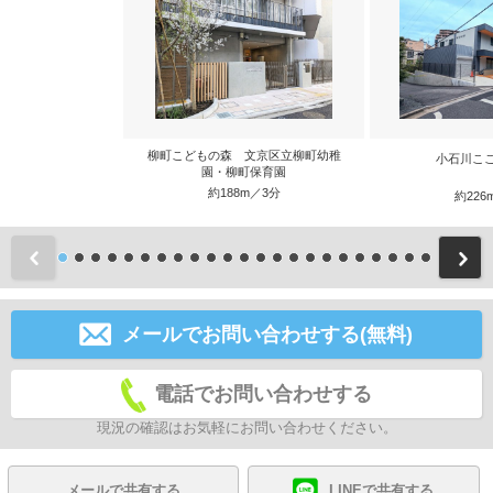
柳町こどもの森 文京区立柳町幼稚
小石川こ
園・柳町保育園
約188m／3分
約226
前
メールでお問い合わせする(無料)
電話でお問い合わせする
現況の確認はお気軽にお問い合わせください。
メールで共有する
LINEで共有する