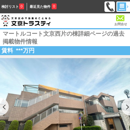
0
0
検討リスト
最近見た物件
お問合せ
マートルコート文京西片の棟詳細ページの過去
掲載物件情報
賃料
***
万円