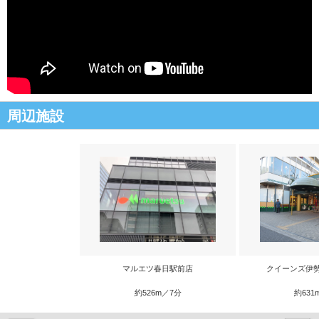
周辺施設
マルエツ春日駅前店
クイーンズ伊
約526m／7分
約631