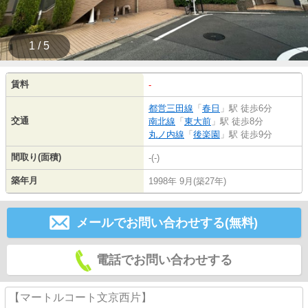
1 / 5
賃料
-
都営三田線
「
春日
」駅 徒歩6分
交通
南北線
「
東大前
」駅 徒歩8分
丸ノ内線
「
後楽園
」駅 徒歩9分
間取り(面積)
-(-)
築年月
1998年 9月(築27年)
メールでお問い合わせする(無料)
電話でお問い合わせする
【マートルコート文京西片】