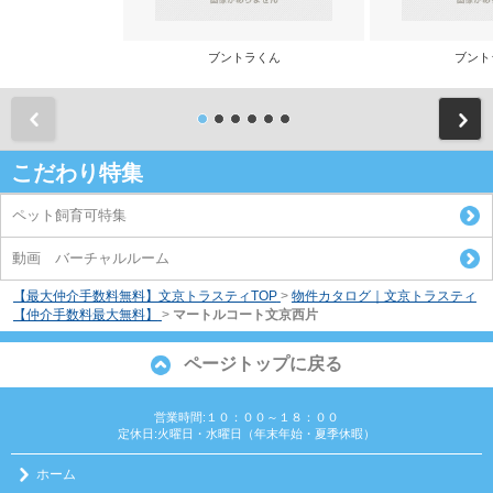
ブントラくん
ブント
前
こだわり特集
ペット飼育可特集
動画 バーチャルルーム
【最大仲介手数料無料】文京トラスティTOP
>
物件カタログ｜文京トラスティ
【仲介手数料最大無料】
>
マートルコート文京西片
ページトップに戻る
営業時間:１０：００～１８：００
定休日:火曜日・水曜日（年末年始・夏季休暇）
ホーム