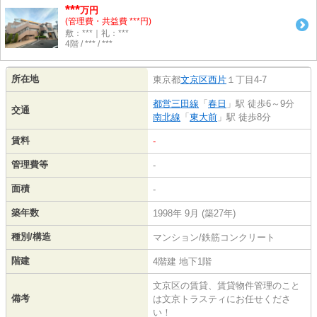
***
万円
(管理費・共益費 ***円)
敷：***｜礼：***
4階 / *** / ***
所在地
東京都
文京区
西片
１丁目4-7
都営三田線
「
春日
」駅 徒歩6～9分
交通
南北線
「
東大前
」駅 徒歩8分
賃料
-
管理費等
-
面積
-
築年数
1998年 9月 (築27年)
種別/構造
マンション/鉄筋コンクリート
階建
4階建 地下1階
文京区の賃貸、賃貸物件管理のこと
備考
は文京トラスティにお任せくださ
い！