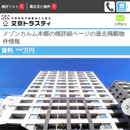
0
0
検討リスト
最近見た物件
お問合せ
メゾンカルム本郷の棟詳細ページの過去掲載物
件情報
賃料
***
万円