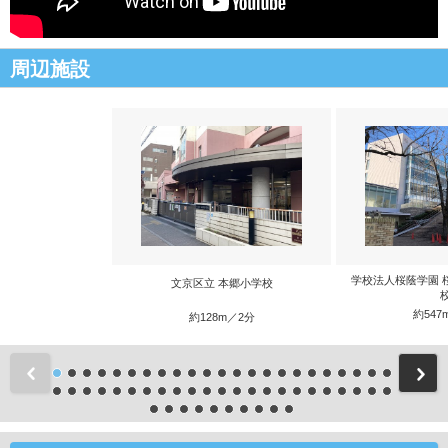
周辺施設
学校法人桜蔭学園 
文京区立 本郷小学校
約547
約128m／2分
前