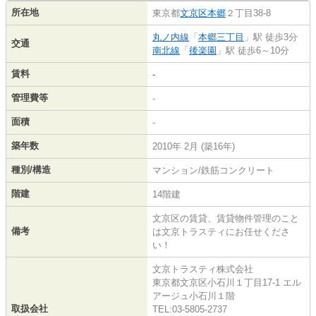
所在地
東京都
文京区
本郷
２丁目38-8
丸ノ内線
「
本郷三丁目
」駅 徒歩3分
交通
南北線
「
後楽園
」駅 徒歩6～10分
賃料
-
管理費等
-
面積
-
築年数
2010年 2月 (築16年)
種別/構造
マンション/鉄筋コンクリート
階建
14階建
文京区の賃貸、賃貸物件管理のこと
備考
は文京トラスティにお任せくださ
い！
文京トラスティ株式会社
東京都文京区小石川１丁目17-1 エル
アージュ小石川１階
取扱会社
TEL:03-5805-2737