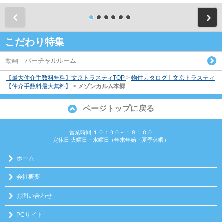
前
こだわり特集
動画 バーチャルルーム
【最大仲介手数料無料】文京トラスティTOP
>
物件カタログ｜文京トラスティ
【仲介手数料最大無料】
>
メゾンカルム本郷
ページトップに戻る
営業時間:１０：００～１８：００
定休日:火曜日・水曜日（年末年始・夏季休暇）
ホーム
会社概要
お問い合わせ
PCサイト