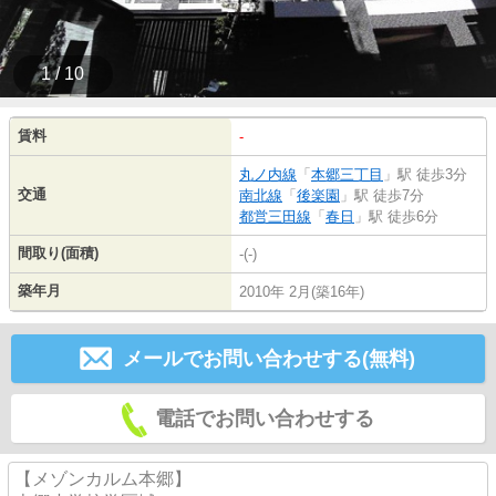
1 / 10
賃料
-
丸ノ内線
「
本郷三丁目
」駅 徒歩3分
交通
南北線
「
後楽園
」駅 徒歩7分
都営三田線
「
春日
」駅 徒歩6分
間取り(面積)
-(-)
築年月
2010年 2月(築16年)
メールでお問い合わせする(無料)
電話でお問い合わせする
【メゾンカルム本郷】