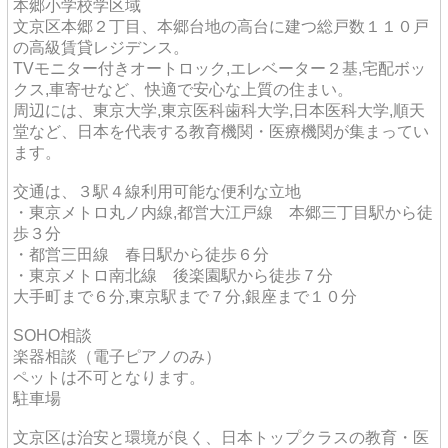
本郷小学校学区域
文京区本郷２丁目、本郷台地の高台に建つ総戸数１１０戸
の高級賃貸レジデンス。
TVモニター付きオートロック,エレベーター２基,宅配ボッ
クス,車寄せなど、快適で安心な上質の住まい。
周辺には、東京大学,東京医科歯科大学,日本医科大学,順天
堂など、日本を代表する教育機関・医療機関が集まってい
ます。
交通は、３駅４線利用可能な便利な立地
・東京メトロ丸ノ内線,都営大江戸線 本郷三丁目駅から徒
歩３分
・都営三田線 春日駅から徒歩６分
・東京メトロ南北線 後楽園駅から徒歩７分
大手町まで６分,東京駅まで７分,銀座まで１０分
SOHO相談
楽器相談（電子ピアノのみ）
ペットは不可となります。
駐車場
文京区は治安と環境が良く、日本トップクラスの教育・医