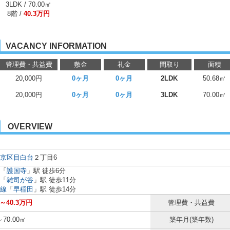
3LDK / 70.00㎡
8階 /
40.3万円
VACANCY INFORMATION
管理費・共益費
敷金
礼金
間取り
面積
20,000円
0ヶ月
0ヶ月
2LDK
50.68㎡
20,000円
0ヶ月
0ヶ月
3LDK
70.00㎡
OVERVIEW
京区
目白台
２丁目6
「
護国寺
」駅 徒歩6分
「
雑司が谷
」駅 徒歩11分
線
「
早稲田
」駅 徒歩14分
円～40.3万円
管理費・共益費
～70.00㎡
築年月(築年数)