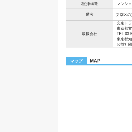
種別/構造
マンショ
備考
文京区の
文京トラ
東京都文
取扱会社
TEL:03-
東京都知事
公益社団
MAP
マップ