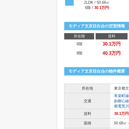
2LDK / 50.68㎡
6階 /
30.1万円
モディア文京目白台の空室情報
所在階
賃料
30.1万円
6階
40.3万円
8階
モディア文京目白台の物件概要
所在地
東京都
文
有楽町線
交通
副都心線
都電荒川
賃料
30.1万
面積
50.68㎡