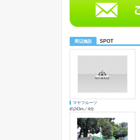
SPOT
周辺施設
マヤフルーツ
約243m／4分