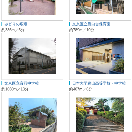
みどりの広場
文京区立目白台保育園
約386m／5分
約789m／10分
文京区立音羽中学校
日本大学豊山高等学校・中学校
約1030m／13分
約407m／6分