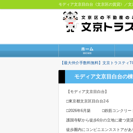
モディア文京目白台《文京区の賃貸》／
【最大仲介手数料無料】文京トラスティT
モディア文京目白台の棟
【モディア文京目白台】
□東京都文京区目白台2-6
□2026年6月築 □鉄筋コンクリー
護国寺駅から徒歩6分の立地に建つ賃
徒歩圏内にコンビニエンスストアがあ