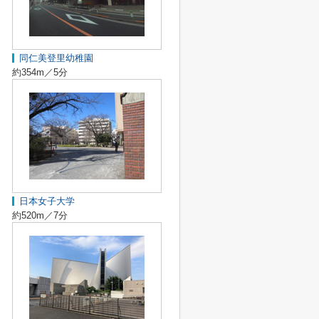
同仁美登里幼稚園
約354m／5分
日本女子大学
約520m／7分