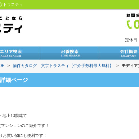
文京トラスティ
定休日
OP
>
物件カタログ｜文京トラスティ【仲介手数料最大無料】
>
モディア
詳細ページ
ト地上10階建て
貸マンションのご紹介です！
りお買い物にも便利です！