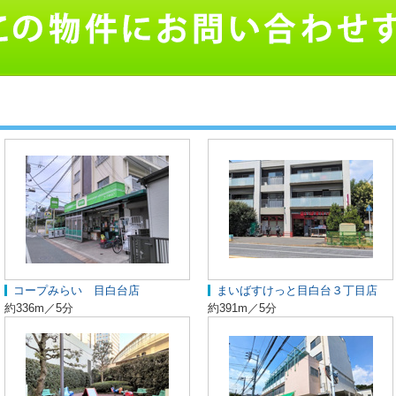
コープみらい 目白台店
まいばすけっと目白台３丁目店
約336m／5分
約391m／5分