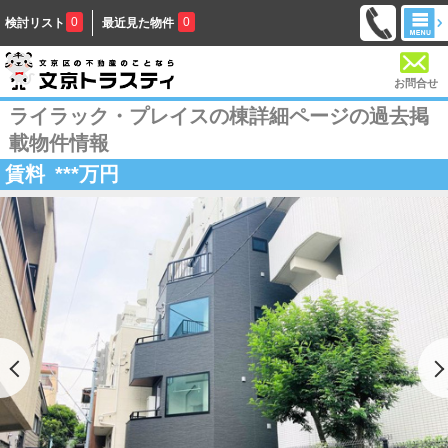
0
0
検討リスト
最近見た物件
お問合せ
ライラック・プレイスの棟詳細ページの過去掲
載物件情報
賃料
***
万円