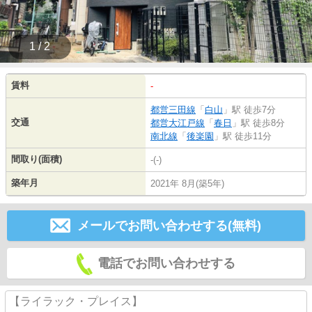
1 / 2
賃料
-
都営三田線
「
白山
」駅 徒歩7分
交通
都営大江戸線
「
春日
」駅 徒歩8分
南北線
「
後楽園
」駅 徒歩11分
間取り(面積)
-(-)
築年月
2021年 8月(築5年)
メールでお問い合わせする(無料)
電話でお問い合わせする
【ライラック・プレイス】