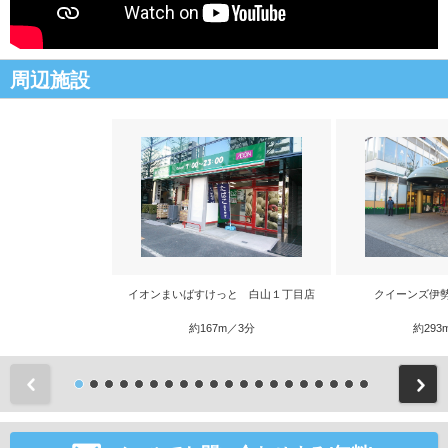
周辺施設
イオンまいばすけっと 白山１丁目店
クイーンズ伊
約167m／3分
約293
前