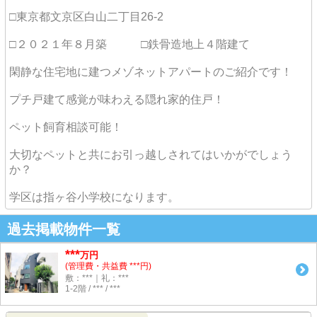
□東京都文京区白山二丁目26-2
□２０２１年８月築 □鉄骨造地上４階建て
閑静な住宅地に建つメゾネットアパートのご紹介です！
プチ戸建て感覚が味わえる隠れ家的住戸！
ペット飼育相談可能！
大切なペットと共にお引っ越しされてはいかがでしょう
か？
学区は指ヶ谷小学校になります。
過去掲載物件一覧
***
万円
(管理費・共益費 ***円)
敷：***｜礼：***
1-2階 / *** / ***