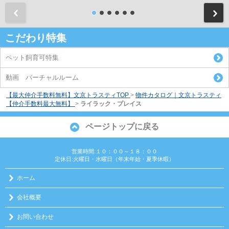
前
こだわり特集
ペット飼育可特集
動画 バーチャルルーム
【最大仲介手数料無料】文京トラスティTOP
>
物件カタログ｜文京トラスティ
【仲介手数料最大無料】
>
ライラック・プレイス
ページトップに戻る
営業時間:１０：００～１８：００
定休日:火曜日・水曜日（年末年始・夏季休暇）
ホーム
会社概要
お問い合わせ