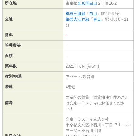
所在地
東京都
文京区
白山
２丁目26-2
都営三田線
「
白山
」駅 徒歩7分
交通
都営大江戸線
「
春日
」駅 徒歩8～11
分
賃料
-
管理費等
-
面積
-
築年数
2021年 8月 (築5年)
種別/構造
アパート/鉄骨造
階建
4階建
文京区の賃貸、賃貸物件管理のこと
備考
は文京トラスティにお任せくださ
い！
文京トラスティ株式会社
東京都文京区小石川１丁目17-1 エル
アージュ小石川１階