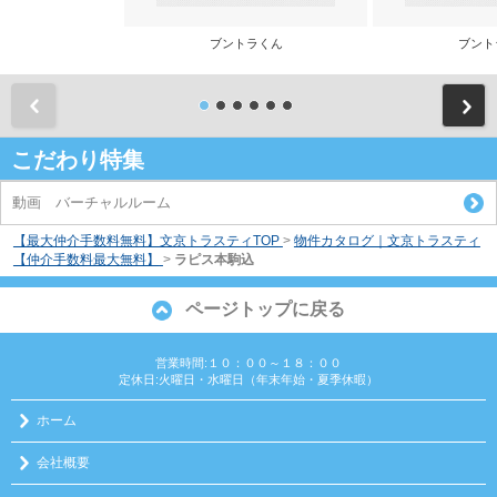
ブントラくん
ブント
前
こだわり特集
動画 バーチャルルーム
【最大仲介手数料無料】文京トラスティTOP
>
物件カタログ｜文京トラスティ
【仲介手数料最大無料】
>
ラピス本駒込
ページトップに戻る
営業時間:１０：００～１８：００
定休日:火曜日・水曜日（年末年始・夏季休暇）
ホーム
会社概要