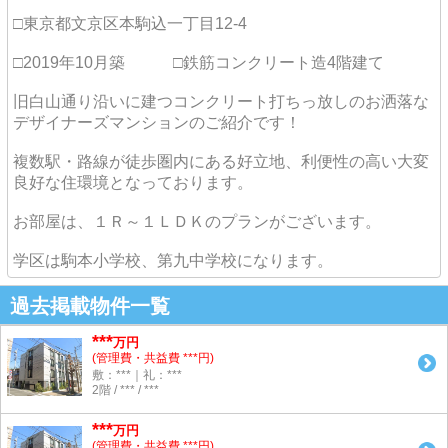
□東京都文京区本駒込一丁目12-4
□2019年10月築 □鉄筋コンクリート造4階建て
旧白山通り沿いに建つコンクリート打ちっ放しのお洒落な
デザイナーズマンションのご紹介です！
複数駅・路線が徒歩圏内にある好立地、利便性の高い大変
良好な住環境となっております。
お部屋は、１Ｒ～１ＬＤＫのプランがございます。
学区は駒本小学校、第九中学校になります。
過去掲載物件一覧
***
万円
(管理費・共益費 ***円)
敷：***｜礼：***
2階 / *** / ***
***
万円
(管理費・共益費 ***円)