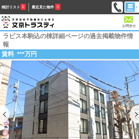
0
0
検討リスト
最近見た物件
お問合せ
ラピス本駒込の棟詳細ページの過去掲載物件情
報
賃料
***
万円