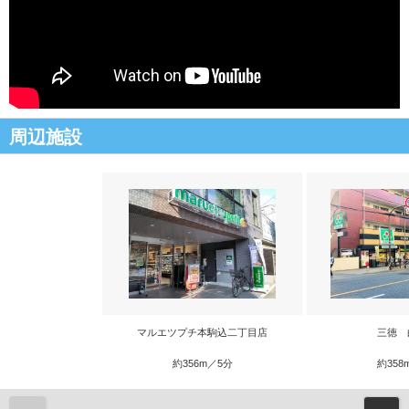
周辺施設
マルエツプチ本駒込二丁目店
三徳 
約356m／5分
約358