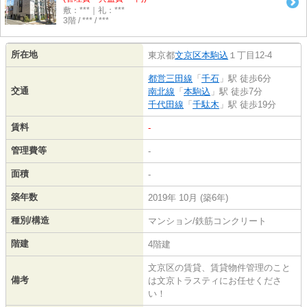
敷：***｜礼：***
3階 / *** / ***
所在地
東京都
文京区
本駒込
１丁目12-4
都営三田線
「
千石
」駅 徒歩6分
交通
南北線
「
本駒込
」駅 徒歩7分
千代田線
「
千駄木
」駅 徒歩19分
賃料
-
管理費等
-
面積
-
築年数
2019年 10月 (築6年)
種別/構造
マンション/鉄筋コンクリート
階建
4階建
文京区の賃貸、賃貸物件管理のこと
備考
は文京トラスティにお任せくださ
い！