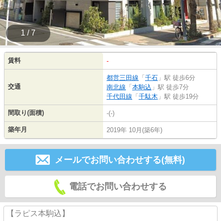
1 / 7
賃料
-
都営三田線
「
千石
」駅 徒歩6分
交通
南北線
「
本駒込
」駅 徒歩7分
千代田線
「
千駄木
」駅 徒歩19分
間取り(面積)
-(-)
築年月
2019年 10月(築6年)
メールでお問い合わせする(無料)
電話でお問い合わせする
【ラピス本駒込】