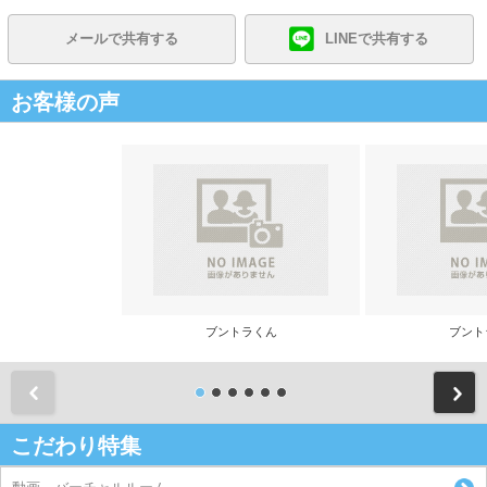
メールで共有する
LINEで共有する
お客様の声
ブントラくん
ブント
前
こだわり特集