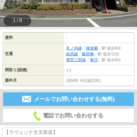
1 / 8
賃料
-
丸ノ内線
「
後楽園
」駅 徒歩8分
交通
総武線
「
飯田橋
」駅 徒歩11分
都営三田線
「
春日
」駅 徒歩8分
間取り(面積)
-(-)
築年月
2004年 4月(築22年)
メールでお問い合わせする(無料)
電話でお問い合わせする
【ラヴェンナ文京富坂】