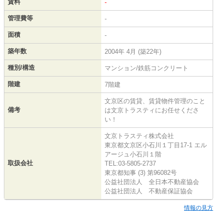
賃料
-
管理費等
-
面積
-
築年数
2004年 4月 (築22年)
種別/構造
マンション/鉄筋コンクリート
階建
7階建
文京区の賃貸、賃貸物件管理のこと
備考
は文京トラスティにお任せくださ
い！
文京トラスティ株式会社
東京都文京区小石川１丁目17-1 エル
アージュ小石川１階
取扱会社
TEL:03-5805-2737
東京都知事 (3) 第96082号
公益社団法人 全日本不動産協会
公益社団法人 不動産保証協会
情報の見方