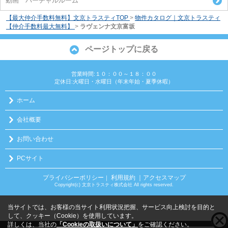
動画 バーチャルルーム
【最大仲介手数料無料】文京トラスティTOP
>
物件カタログ｜文京トラスティ
【仲介手数料最大無料】
>
ラヴェンナ文京富坂
ページトップに戻る
営業時間:１０：００～１８：００
定休日:火曜日・水曜日（年末年始・夏季休暇）
ホーム
会社概要
お問い合わせ
PCサイト
プライバシーポリシー
利用規約
｜アクセスマップ
｜
Copyright(c) 文京トラスティ株式会社 All rights reserved.
当サイトでは、お客様の当サイト利用状況把握、サービス向上検討を目的と
して、クッキー（Cookie）を使用しています。
詳しくは、当社の
「Cookieの取扱いについて」
をご確認ください。