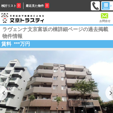
0
0
検討リスト
最近見た物件
お問合せ
ラヴェンナ文京富坂の棟詳細ページの過去掲載
物件情報
賃料
***
万円