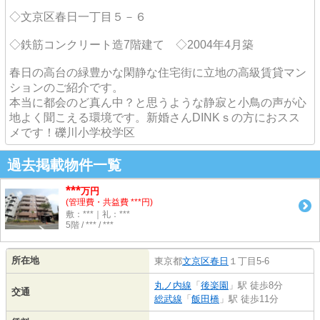
◇文京区春日一丁目５－６
◇鉄筋コンクリート造7階建て ◇2004年4月築
春日の高台の緑豊かな閑静な住宅街に立地の高級賃貸マン
ションのご紹介です。
本当に都会のど真ん中？と思うような静寂と小鳥の声が心
地よく聞こえる環境です。新婚さんDINKｓの方におスス
メです！礫川小学校学区
過去掲載物件一覧
***
万円
(管理費・共益費 ***円)
敷：***｜礼：***
5階 / *** / ***
所在地
東京都
文京区
春日
１丁目5-6
丸ノ内線
「
後楽園
」駅 徒歩8分
交通
総武線
「
飯田橋
」駅 徒歩11分