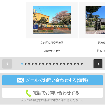
文京区立後楽幼稚園
福寿
約197m／3分
約427
前
メールでお問い合わせする(無料)
電話でお問い合わせする
現況の確認はお気軽にお問い合わせください。