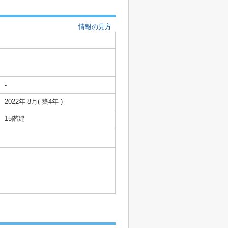
情報の見方
-
2022年 8月( 築4年 )
15階建