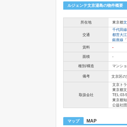
ルジェンテ文京湯島の物件概要
所在地
東京都
文
千代田線
交通
都営大江
銀座線
「
賃料
-
面積
-
種別/構造
マンショ
備考
文京区の
文京トラ
東京都文
取扱会社
TEL:03-
東京都知事
公益社団
MAP
マップ