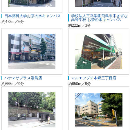
日本薬科大学お茶の水キャンパス
学校法人三幸学園飛鳥未来きずな
高等学校 お茶の水キャンパス
約473m／6分
約222m／3分
ハナマサプラス湯島店
マルエツプチ本郷三丁目店
約655m／9分
約650m／9分