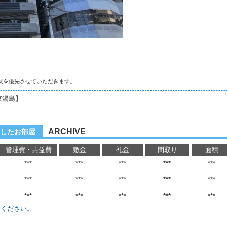
状を優先させていただきます。
京湯島】
ARCHIVE
したお部屋
管理費・共益費
敷金
礼金
間取り
面積
***
***
***
***
***
***
***
***
***
***
***
***
***
***
***
せください。