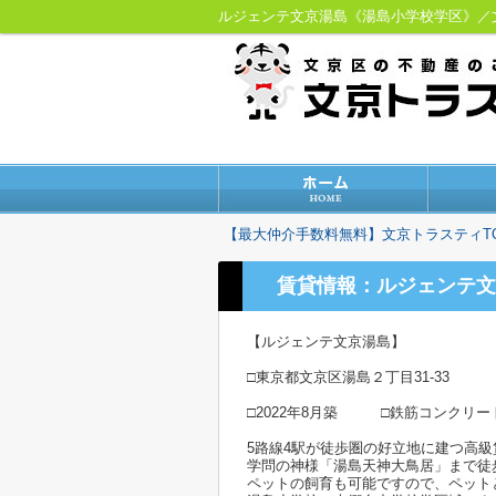
ルジェンテ文京湯島《湯島小学校学区》
【最大仲介手数料無料】文京トラスティT
賃貸情報：ルジェンテ文
【ルジェンテ文京湯島】
□東京都文京区湯島２丁目31-33
□2022年8月築 □鉄筋コンクリー
5路線4駅が徒歩圏の好立地に建つ高
学問の神様「湯島天神大鳥居」まで徒
ペットの飼育も可能ですので、ペット