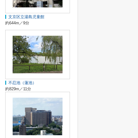
文京区立湯島児童館
約644m／9分
不忍池（蓮池）
約829m／11分