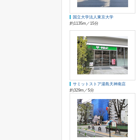
国立大学法人東京大学
約1135m／15分
サミットストア湯島天神南店
約329m／5分