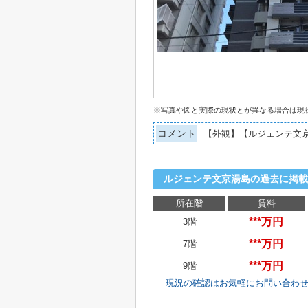
※写真や図と実際の現状とが異なる場合は現
コメント
【外観】【ルジェンテ文
ルジェンテ文京湯島の過去に掲載
所在階
賃料
***万円
3階
***万円
7階
***万円
9階
現況の確認はお気軽にお問い合わ