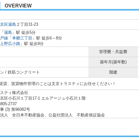
OVERVIEW
京区
湯島
２丁目31-23
「
湯島
」駅 徒歩5分
戸線
「
本郷三丁目
」駅 徒歩6～8分
上野広小路
」駅 徒歩9分
管理費・共益費
築年月(築年数)
ン / 鉄筋コンクリート
階建
賃貸、賃貸物件管理のことは文京トラスティにお任せください！
スティ株式会社
京区小石川１丁目17-1 エルアージュ小石川１階
5805-2737
 (3) 第96082号
法人 全日本不動産協会、公益社団法人 不動産保証協会