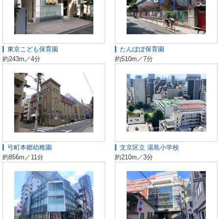
東京こども保育園
たんぽぽ保育園
約243m／4分
約510m／7分
弓町本郷幼稚園
文京区立 湯島小学校
約856m／11分
約210m／3分