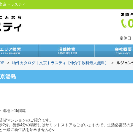
／文京トラスティ
定休日
OP
>
物件カタログ｜文京トラスティ【仲介手数料最大無料】
>
ルジェン
京湯島
ト造地上15階建
級賃貸マンションのご紹介です。
歩2分。徒歩4分の場所にはサミットストアもございますので、生活必需品の
と一緒に新生活を始めませんか♪