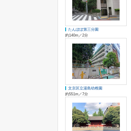
たんぽぽ第三分園
約140m／2分
文京区立湯島幼稚園
約551m／7分