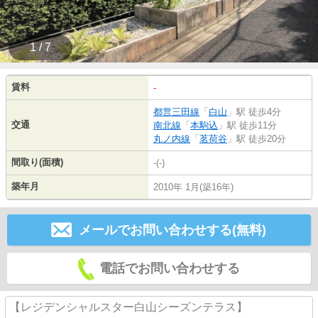
1 / 7
賃料
-
都営三田線
「
白山
」駅 徒歩4分
交通
南北線
「
本駒込
」駅 徒歩11分
丸ノ内線
「
茗荷谷
」駅 徒歩20分
間取り(面積)
-(-)
築年月
2010年 1月(築16年)
メールでお問い合わせする(無料)
電話でお問い合わせする
【レジデンシャルスター白山シーズンテラス】