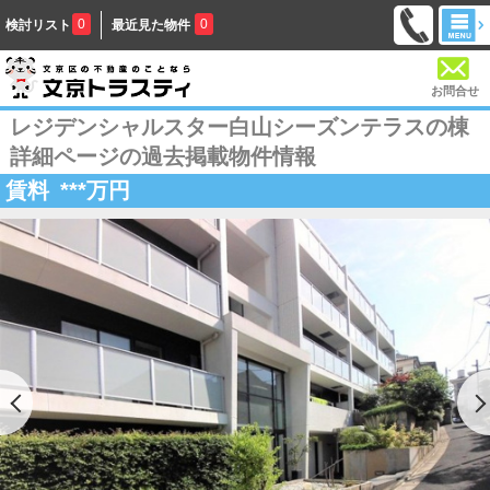
0
0
検討リスト
最近見た物件
お問合せ
レジデンシャルスター白山シーズンテラスの棟
詳細ページの過去掲載物件情報
賃料
***
万円