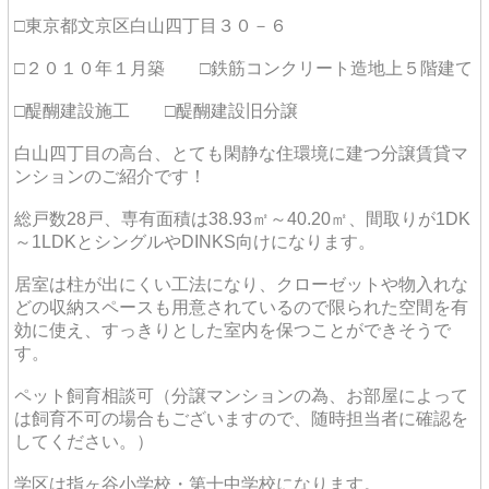
□東京都文京区白山四丁目３０－６
□２０１０年１月築 □鉄筋コンクリート造地上５階建て
□醍醐建設施工 □醍醐建設旧分譲
白山四丁目の高台、とても閑静な住環境に建つ分譲賃貸マ
ンションのご紹介です！
総戸数28戸、専有面積は38.93㎡～40.20㎡、間取りが1DK
～1LDKとシングルやDINKS向けになります。
居室は柱が出にくい工法になり、クローゼットや物入れな
どの収納スペースも用意されているので限られた空間を有
効に使え、すっきりとした室内を保つことができそうで
す。
ペット飼育相談可（分譲マンションの為、お部屋によって
は飼育不可の場合もございますので、随時担当者に確認を
してください。）
学区は指ヶ谷小学校・第十中学校になります。