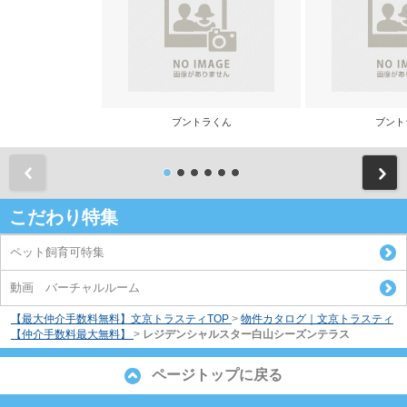
ブントラくん
ブント
前
こだわり特集
ペット飼育可特集
動画 バーチャルルーム
【最大仲介手数料無料】文京トラスティTOP
>
物件カタログ｜文京トラスティ
【仲介手数料最大無料】
>
レジデンシャルスター白山シーズンテラス
ページトップに戻る