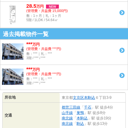
28.5
万
円
NEW
(管理費・共益費 15,000円)
敷：1ヶ月｜礼：1ヶ月
5階 / 1LDK / 54.64㎡
過去掲載物件一覧
***
万円
(管理費・共益費 ***円)
敷：***｜礼：***
3階 / *** / ***
***
万円
(管理費・共益費 ***円)
敷：***｜礼：***
3階 / *** / ***
所在地
東京都
文京区
本駒込
６丁目3-9
都営三田線
「
千石
」駅 徒歩4分
山手線
「
巣鴨
」駅 徒歩8分
交通
南北線
「
本駒込
」駅 徒歩19分
南北線
「
駒込
」駅 徒歩13分