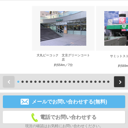
大丸ピーコック 文京グリーンコート
サミットス
店
約554m／7分
約569
前
メールでお問い合わせする(無料)
電話でお問い合わせする
現況の確認はお気軽にお問い合わせください。