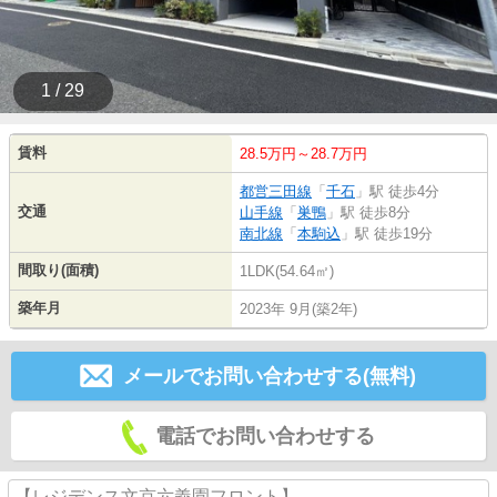
1 / 29
賃料
28.5万円～28.7万円
都営三田線
「
千石
」駅 徒歩4分
交通
山手線
「
巣鴨
」駅 徒歩8分
南北線
「
本駒込
」駅 徒歩19分
間取り(面積)
1LDK(54.64㎡)
築年月
2023年 9月(築2年)
メールでお問い合わせする(無料)
電話でお問い合わせする
【レジデンス文京六義園フロント】