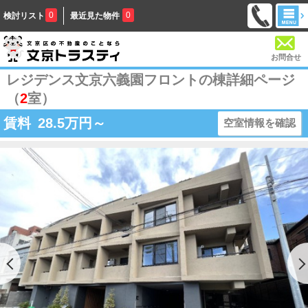
0
0
検討リスト
最近見た物件
お問合せ
レジデンス文京六義園フロントの棟詳細ページ
（
2
室）
賃料
28.5
万円～
空室情報を確認