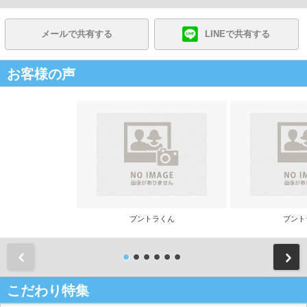
メールで共有する
LINEで共有する
お客様の声
ブントラくん
ブント
前
こだわり特集