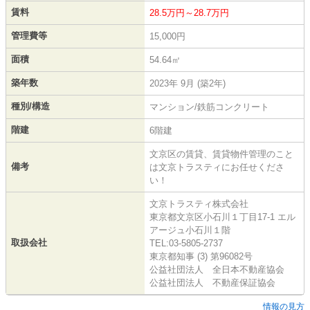
賃料
28.5万円～28.7万円
管理費等
15,000円
面積
54.64㎡
築年数
2023年 9月 (築2年)
種別/構造
マンション/鉄筋コンクリート
階建
6階建
文京区の賃貸、賃貸物件管理のこと
備考
は文京トラスティにお任せくださ
い！
文京トラスティ株式会社
東京都文京区小石川１丁目17-1 エル
アージュ小石川１階
取扱会社
TEL:03-5805-2737
東京都知事 (3) 第96082号
公益社団法人 全日本不動産協会
公益社団法人 不動産保証協会
情報の見方