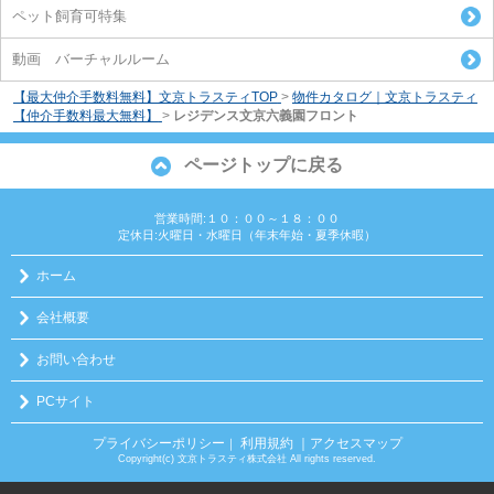
ペット飼育可特集
動画 バーチャルルーム
【最大仲介手数料無料】文京トラスティTOP
>
物件カタログ｜文京トラスティ
【仲介手数料最大無料】
>
レジデンス文京六義園フロント
ページトップに戻る
営業時間:１０：００～１８：００
定休日:火曜日・水曜日（年末年始・夏季休暇）
ホーム
会社概要
お問い合わせ
PCサイト
プライバシーポリシー
利用規約
｜アクセスマップ
｜
Copyright(c) 文京トラスティ株式会社 All rights reserved.