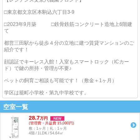
□東京都文京区本駒込六丁目3-9
□2023年9月築 □鉄骨鉄筋コンクリート造地上6階建
て
都営三田駅から徒歩４分の立地に建つ賃貸マンションのご
紹介です！
顔認証でキーレス入館！入室もスマートロック（ICカー
ド）で鍵の所持・管理が不要♪
ペットの飼育ご相談も可能です！（敷金＋1ヶ月）
学区は籠町小学校・第九中学校です。
空室一覧
28.7
万
円
NEW
(管理費・共益費 15,000円)
敷：1ヶ月｜礼：1ヶ月
4階 / 1LDK / 54.64㎡