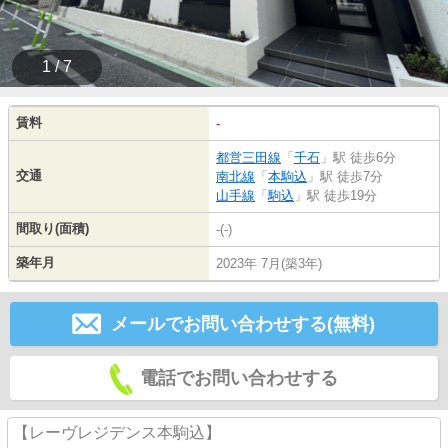
1 / 7
賃料
-
都営三田線
「
千石
」駅 徒歩6分
交通
南北線
「
本駒込
」駅 徒歩7分
山手線
「
駒込
」駅 徒歩19分
間取り(面積)
-(-)
築年月
2023年 7月(築3年)
メールでお問い合わせする(無料)
電話でお問い合わせする
【レーヴレジデンス本駒込】