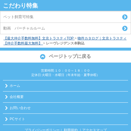
こだわり特集
ペット飼育可特集
動画 バーチャルルーム
【最大仲介手数料無料】文京トラスティTOP
>
物件カタログ｜文京トラスティ
【仲介手数料最大無料】
>
レーヴレジデンス本駒込
ページトップに戻る
営業時間:１０：００～１８：００
定休日:火曜日・水曜日（年末年始・夏季休暇）
ホーム
会社概要
お問い合わせ
PCサイト
プライバシーポリシー
利用規約
｜アクセスマップ
｜