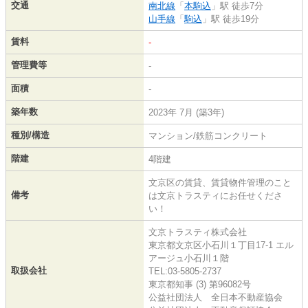
交通
南北線
「
本駒込
」駅 徒歩7分
山手線
「
駒込
」駅 徒歩19分
賃料
-
管理費等
-
面積
-
築年数
2023年 7月 (築3年)
種別/構造
マンション/鉄筋コンクリート
階建
4階建
文京区の賃貸、賃貸物件管理のこと
備考
は文京トラスティにお任せくださ
い！
文京トラスティ株式会社
東京都文京区小石川１丁目17-1 エル
アージュ小石川１階
取扱会社
TEL:03-5805-2737
東京都知事 (3) 第96082号
公益社団法人 全日本不動産協会