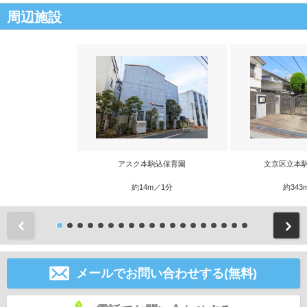
周辺施設
アスク本駒込保育園
文京区立本
約14m／1分
約343
前
メールでお問い合わせする(無料)