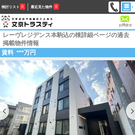
0
0
検討リスト
最近見た物件
お問合せ
レーヴレジデンス本駒込の棟詳細ページの過去
掲載物件情報
賃料
***
万円