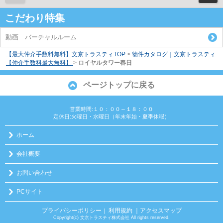
こだわり特集
動画 バーチャルルーム
【最大仲介手数料無料】文京トラスティTOP
>
物件カタログ｜文京トラスティ
【仲介手数料最大無料】
>
ロイヤルタワー春日
ページトップに戻る
営業時間:１０：００～１８：００
定休日:火曜日・水曜日（年末年始・夏季休暇）
ホーム
会社概要
お問い合わせ
PCサイト
プライバシーポリシー
利用規約
｜アクセスマップ
｜
Copyright(c) 文京トラスティ株式会社 All rights reserved.