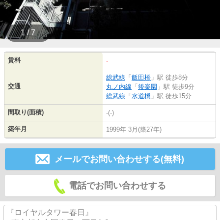
1 / 7
賃料
-
総武線
「
飯田橋
」駅 徒歩8分
交通
丸ノ内線
「
後楽園
」駅 徒歩9分
総武線
「
水道橋
」駅 徒歩15分
間取り(面積)
-(-)
築年月
1999年 3月(築27年)
メールでお問い合わせする(無料)
電話でお問い合わせする
『ロイヤルタワー春日』