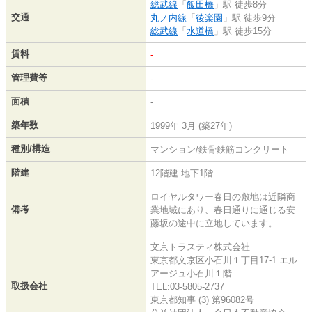
総武線
「
飯田橋
」駅 徒歩8分
交通
丸ノ内線
「
後楽園
」駅 徒歩9分
総武線
「
水道橋
」駅 徒歩15分
賃料
-
管理費等
-
面積
-
築年数
1999年 3月 (築27年)
種別/構造
マンション/鉄骨鉄筋コンクリート
階建
12階建 地下1階
ロイヤルタワー春日の敷地は近隣商
備考
業地域にあり、春日通りに通じる安
藤坂の途中に立地しています。
文京トラスティ株式会社
東京都文京区小石川１丁目17-1 エル
アージュ小石川１階
取扱会社
TEL:03-5805-2737
東京都知事 (3) 第96082号