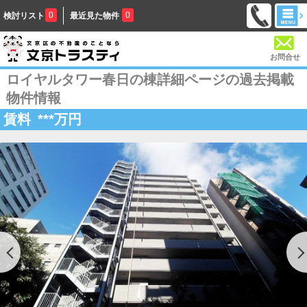
0
0
検討リスト
最近見た物件
お問合せ
ロイヤルタワー春日の棟詳細ページの過去掲載
物件情報
賃料
***
万円