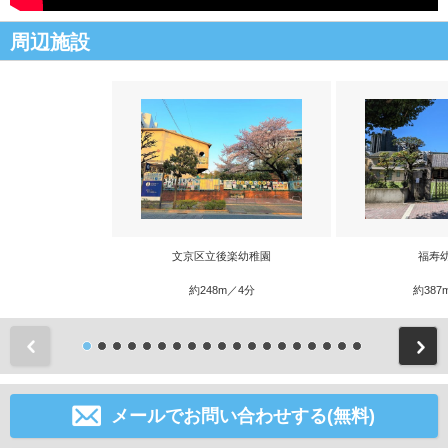
周辺施設
文京区立後楽幼稚園
福寿
約248m／4分
約387
前
メールでお問い合わせする(無料)