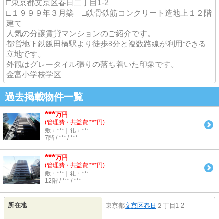
□東京都文京区春日二丁目1-2
□１９９９年３月築 □鉄骨鉄筋コンクリート造地上１２階
建て
人気の分譲賃貸マンションのご紹介です。
都営地下鉄飯田橋駅より徒歩8分と複数路線が利用できる
立地です。
外観はグレータイル張りの落ち着いた印象です。
金富小学校学区
過去掲載物件一覧
***
万円
(管理費・共益費 ***円)
敷：***｜礼：***
7階 / *** / ***
***
万円
(管理費・共益費 ***円)
敷：***｜礼：***
12階 / *** / ***
所在地
東京都
文京区
春日
２丁目1-2