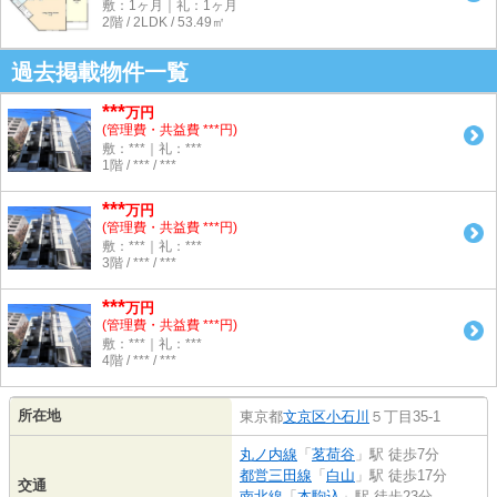
敷：1ヶ月｜礼：1ヶ月
2階 / 2LDK / 53.49㎡
過去掲載物件一覧
***
万円
(管理費・共益費 ***円)
敷：***｜礼：***
1階 / *** / ***
***
万円
(管理費・共益費 ***円)
敷：***｜礼：***
3階 / *** / ***
***
万円
(管理費・共益費 ***円)
敷：***｜礼：***
4階 / *** / ***
所在地
東京都
文京区
小石川
５丁目35-1
丸ノ内線
「
茗荷谷
」駅 徒歩7分
都営三田線
「
白山
」駅 徒歩17分
交通
南北線
「
本駒込
」駅 徒歩23分