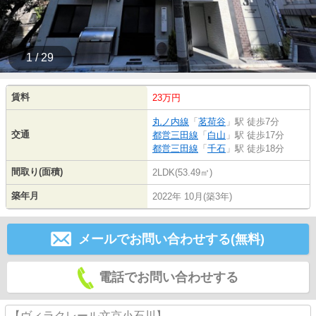
1 / 29
賃料
23万円
丸ノ内線
「
茗荷谷
」駅 徒歩7分
交通
都営三田線
「
白山
」駅 徒歩17分
都営三田線
「
千石
」駅 徒歩18分
間取り(面積)
2LDK(53.49㎡)
築年月
2022年 10月(築3年)
メールでお問い合わせする(無料)
電話でお問い合わせする
【ヴィラクレール文京小石川】