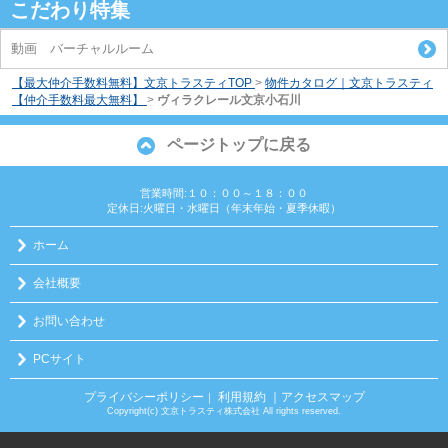
こだわり特集
動画 バーチャルルーム
【最大仲介手数料無料】文京トラスティTOP
>
物件カタログ｜文京トラスティ
【仲介手数料最大無料】
>
ヴィラクレール文京小石川
ページトップに戻る
営業時間:１０：００～１８：００
定休日:火曜日・水曜日（年末年始・夏季休暇）
ホーム
会社概要
お問い合わせ
PCサイト
プライバシーポリシー
利用規約
｜アクセスマップ
｜
Copyright(c) 文京トラスティ株式会社 All rights reserved.