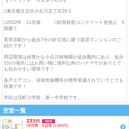
□東京都文京区小石川五丁目35-1
□2022年 11月築 □鉄骨鉄筋コンクリート造地上 5
階建て
茗荷谷駅から徒歩7分の好立地に建つ賃貸マンションのご
紹介です！
周辺環境は緑豊かな小石川植物園が徒歩圏内にあり、徒歩
2分の場所にはお買い物に便利な肉のハナマサがありとて
も住みやすい環境です！
各戸エアコン、浴室乾燥機等が標準装備されていてとても
快適です！
学区は窪町小学校・第一中学校です。
空室一覧
23
万
円
NEW
(管理費・共益費 12,000円)