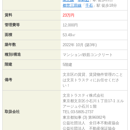
都営三田線
「
千石
」駅 徒歩18分
賃料
23万円
管理費等
12,000円
面積
53.49㎡
築年数
2022年 10月 (築3年)
種別/構造
マンション/鉄筋コンクリート
階建
5階建
文京区の賃貸、賃貸物件管理のこと
備考
は文京トラスティにお任せくださ
い！
文京トラスティ株式会社
東京都文京区小石川１丁目17-1 エル
アージュ小石川１階
取扱会社
TEL:03-5805-2737
東京都知事 (3) 第96082号
公益社団法人 全日本不動産協会
公益社団法人 不動産保証協会