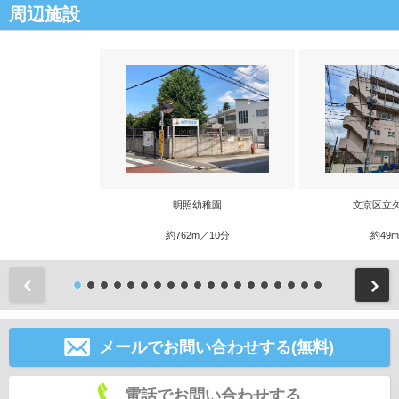
周辺施設
明照幼稚園
文京区立
約762m／10分
約49
前
メールでお問い合わせする(無料)
電話でお問い合わせする