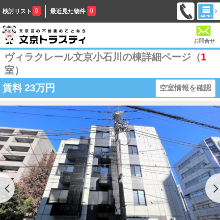
0
0
検討リスト
最近見た物件
お問合せ
ヴィラクレール文京小石川の棟詳細ページ（
1
室）
賃料
23万円
空室情報を確認