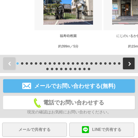
福寿幼稚園
にじのいるか
約399m／5分
約15
前
メールでお問い合わせする(無料)
電話でお問い合わせする
現況の確認はお気軽にお問い合わせください。
メールで共有する
LINEで共有する