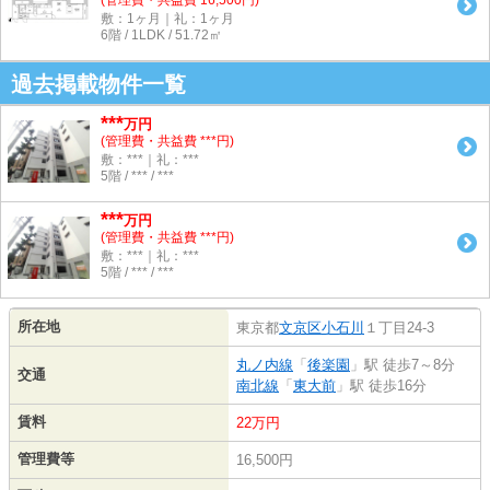
(管理費・共益費 16,500円)
敷：1ヶ月｜礼：1ヶ月
6階 / 1LDK / 51.72㎡
過去掲載物件一覧
***
万円
(管理費・共益費 ***円)
敷：***｜礼：***
5階 / *** / ***
***
万円
(管理費・共益費 ***円)
敷：***｜礼：***
5階 / *** / ***
所在地
東京都
文京区
小石川
１丁目24-3
丸ノ内線
「
後楽園
」駅 徒歩7～8分
交通
南北線
「
東大前
」駅 徒歩16分
賃料
22万円
管理費等
16,500円