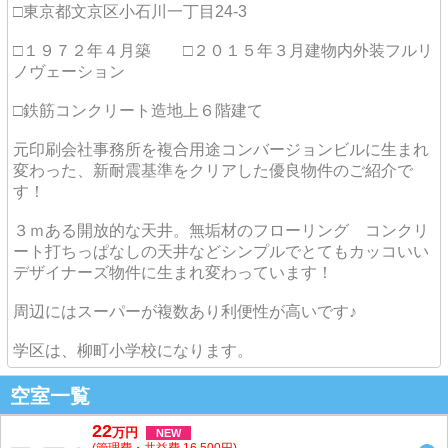
□東京都文京区小石川一丁目24-3
□１９７２年４月築 □２０１５年３月建物内外装フルリ
ノヴェーション
□鉄筋コンクリート造地上６階建て
元印刷会社事務所を複合用途コンバージョンビルに生まれ
変わった、新耐震基準をクリアした優良物件のご紹介で
す！
３ｍある開放的な天井。無垢材のフローリング コンクリ
ート打ちっぱなしの天井などシンプルでとてもカッコいい
デザイナーズ物件に生まれ変わっています！
周辺にはスーパーが複数あり利便性が高いです♪
学区は、柳町小学校になります。
空室一覧
22
万
円
NEW