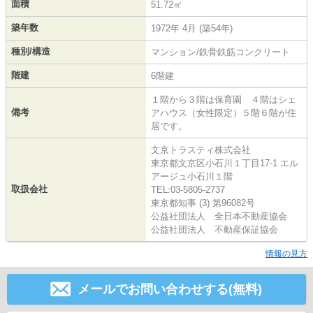
面積
51.72㎡
築年数
1972年 4月 (築54年)
種別/構造
マンション/鉄骨鉄筋コンクリート
階建
6階建
１階から３階は保育園 ４階はシェ
備考
アハウス（女性限定）５階６階が住
居です。
文京トラスティ株式会社
東京都文京区小石川１丁目17-1 エル
アージュ小石川１階
取扱会社
TEL:03-5805-2737
東京都知事 (3) 第96082号
公益社団法人 全日本不動産協会
公益社団法人 不動産保証協会
情報の見方
メールでお問い合わせする(無料)