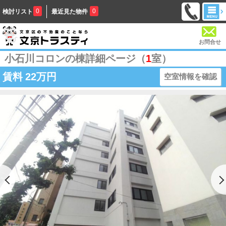
0
0
検討リスト
最近見た物件
お問合せ
小石川コロンの棟詳細ページ（
1
室）
賃料
22万円
空室情報を確認