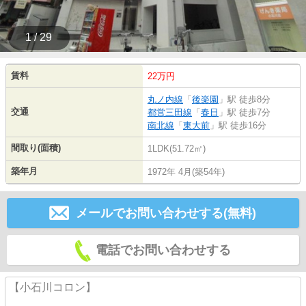
1 / 29
賃料
22万円
丸ノ内線
「
後楽園
」駅 徒歩8分
交通
都営三田線
「
春日
」駅 徒歩7分
南北線
「
東大前
」駅 徒歩16分
間取り(面積)
1LDK(51.72㎡)
築年月
1972年 4月(築54年)
メールでお問い合わせする(無料)
電話でお問い合わせする
【小石川コロン】