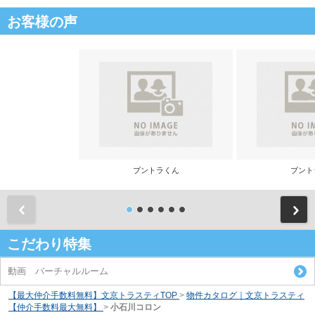
お客様の声
ブントラくん
ブント
前
こだわり特集
動画 バーチャルルーム
【最大仲介手数料無料】文京トラスティTOP
>
物件カタログ｜文京トラスティ
【仲介手数料最大無料】
>
小石川コロン