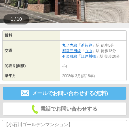
1 / 10
賃料
-
丸ノ内線
「
茗荷谷
」駅 徒歩5分
交通
都営三田線
「
白山
」駅 徒歩18分
有楽町線
「
江戸川橋
」駅 徒歩20分
間取り(面積)
-(-)
築年月
2008年 3月(築18年)
メールでお問い合わせする(無料)
電話でお問い合わせする
【小石川ゴールデンマンション】