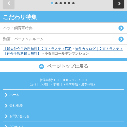
前
こだわり特集
ペット飼育可特集
動画 バーチャルルーム
【最大仲介手数料無料】文京トラスティTOP
>
物件カタログ｜文京トラスティ
【仲介手数料最大無料】
>
小石川ゴールデンマンション
ページトップに戻る
営業時間:１０：００～１８：００
定休日:火曜日・水曜日（年末年始・夏季休暇）
ホーム
会社概要
お問い合わせ