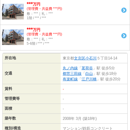
***
万円
(管理費・共益費 ***円)
敷：***｜礼：***
1階 / *** / ***
***
万円
(管理費・共益費 ***円)
敷：***｜礼：***
5-6階 / *** / ***
所在地
東京都
文京区
小石川
５丁目14-14
丸ノ内線
「
茗荷谷
」駅 徒歩5分
交通
都営三田線
「
白山
」駅 徒歩18分
有楽町線
「
江戸川橋
」駅 徒歩20分
賃料
-
管理費等
-
面積
-
築年数
2008年 3月 (築18年)
種別/構造
マンション/鉄筋コンクリート