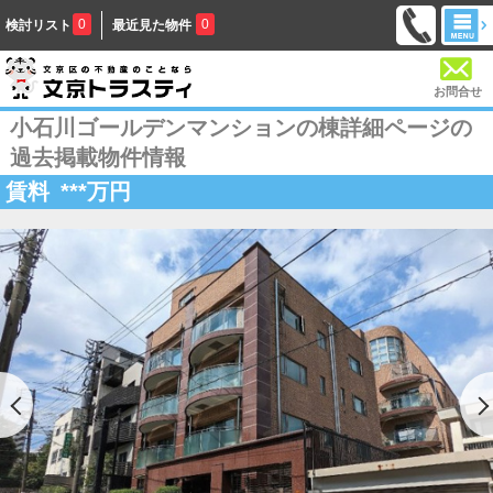
0
0
検討リスト
最近見た物件
お問合せ
小石川ゴールデンマンションの棟詳細ページの
過去掲載物件情報
賃料
***
万円