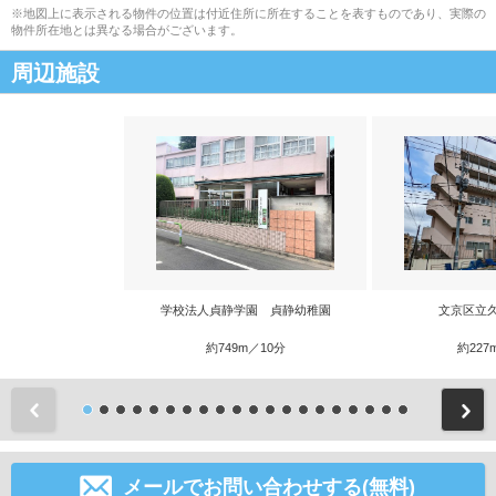
※地図上に表示される物件の位置は付近住所に所在することを表すものであり、実際の
物件所在地とは異なる場合がございます。
周辺施設
学校法人貞静学園 貞静幼稚園
文京区立
約749m／10分
約227
前
メールでお問い合わせする(無料)