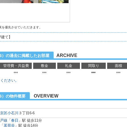
状を優先させていただきます。
戸建て】
ARCHIVE
-6）の過去に掲載したお部屋
管理費・共益費
敷金
礼金
間取り
面積
***
***
***
***
***
せください。
OVERVIEW
-6）の物件概要
京区
小石川
３丁目6-6
戸線
「
春日
」駅 徒歩11分
「
茗荷谷
」駅 徒歩14分