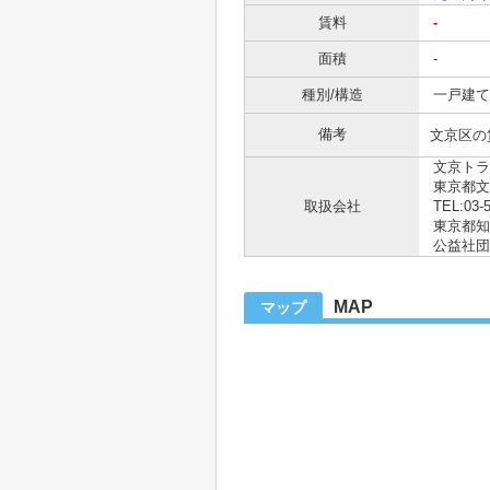
賃料
-
面積
-
種別/構造
一戸建て 
備考
文京区の
文京トラ
東京都文
取扱会社
TEL:03-
東京都知事
公益社団
MAP
マップ