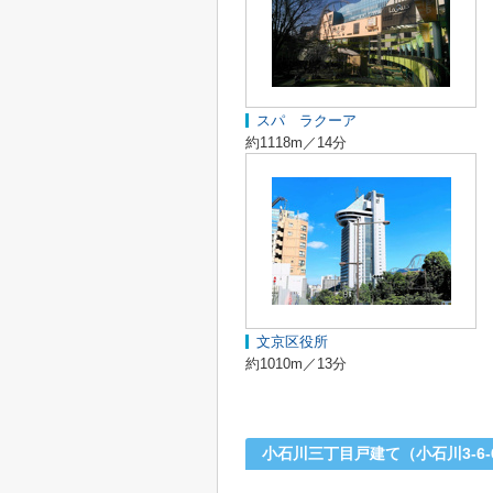
スパ ラクーア
約1118m／14分
文京区役所
約1010m／13分
小石川三丁目戸建て（小石川3-6