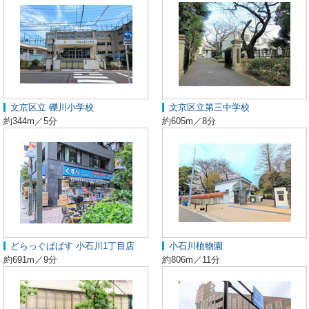
文京区立 礫川小学校
文京区立第三中学校
約344m／5分
約605m／8分
どらっぐぱぱす 小石川1丁目店
小石川植物園
約691m／9分
約806m／11分