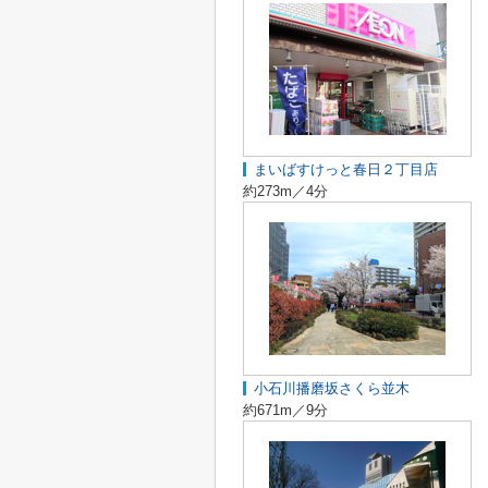
まいばすけっと春日２丁目店
約273m／4分
小石川播磨坂さくら並木
約671m／9分