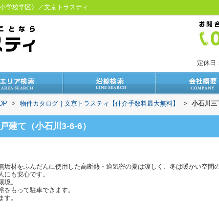
礫川小学校学区》／文京トラスティ
定休日
OP
>
物件カタログ｜文京トラスティ【仲介手数料最大無料】
>
小石川三丁
建て（小石川3-6-6）
無垢材をふんだんに使用した高断熱・適気密の夏は涼しく、冬は暖かい空間
人にも安心です。
環境。
裕をもって駐車できます。
ます。