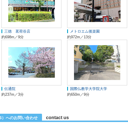
三徳 茗荷谷店
メトロエム後楽園
約698m／9分
約972m／13分
伝通院
国際仏教学大学院大学
約237m／3分
約650m／9分
contact us
-6）へのお問い合わせ