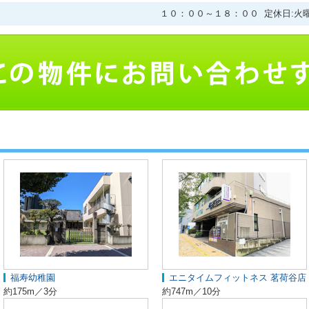
１０：００～１８：００ 定休日:火
福寿幼稚園
エニタイムフィットネス 茗荷谷店
約175m／3分
約747m／10分