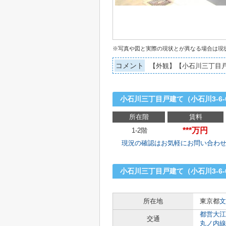
※写真や図と実際の現状とが異なる場合は現
コメント
【外観】【小石川三丁目
小石川三丁目戸建て（小石川3-6
所在階
賃料
***万円
1-2階
現況の確認はお気軽にお問い合わ
小石川三丁目戸建て（小石川3-6
所在地
東京都
文
都営大江
交通
丸ノ内線