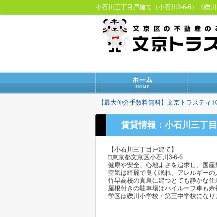
小石川三丁目戸建て（小石川3-6-6）《
【最大仲介手数料無料】文京トラスティT
賃貸情報：小石川三丁目戸
【小石川三丁目戸建て】
□東京都文京区小石川3-6-6
健康や安全、心地よさを追求し、国産
空気は綺麗で良く眠れ、アレルギーの
竹早高校の真裏に建つとても静かな住
屋根付きの駐車場はハイルーフ車も余
学区は礫川小学校・第三中学校になり