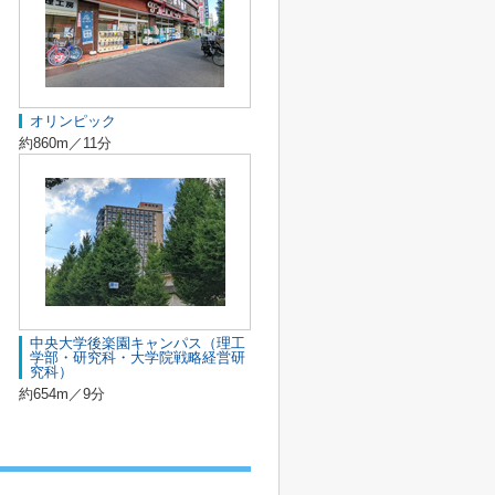
オリンピック
約860m／11分
中央大学後楽園キャンパス（理工
学部・研究科・大学院戦略経営研
究科）
約654m／9分