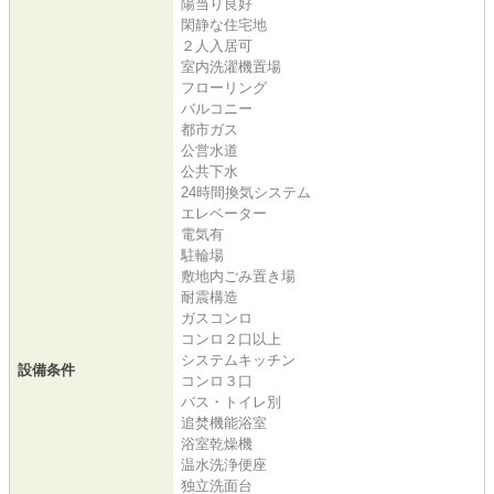
陽当り良好
閑静な住宅地
２人入居可
室内洗濯機置場
フローリング
バルコニー
都市ガス
公営水道
公共下水
24時間換気システム
エレベーター
電気有
駐輪場
敷地内ごみ置き場
耐震構造
ガスコンロ
コンロ２口以上
システムキッチン
設備条件
コンロ３口
バス・トイレ別
追焚機能浴室
浴室乾燥機
温水洗浄便座
独立洗面台