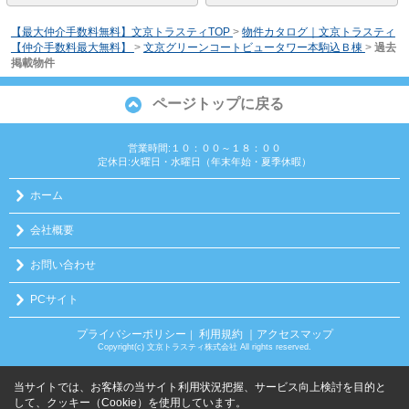
【最大仲介手数料無料】文京トラスティTOP
>
物件カタログ｜文京トラスティ
【仲介手数料最大無料】
>
文京グリーンコートビュータワー本駒込Ｂ棟
>
過去
掲載物件
ページトップに戻る
営業時間:１０：００～１８：００
定休日:火曜日・水曜日（年末年始・夏季休暇）
ホーム
会社概要
お問い合わせ
PCサイト
プライバシーポリシー
利用規約
｜アクセスマップ
｜
Copyright(c) 文京トラスティ株式会社 All rights reserved.
当サイトでは、お客様の当サイト利用状況把握、サービス向上検討を目的と
して、クッキー（Cookie）を使用しています。