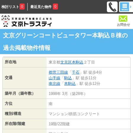
0
0
検討リスト
最近見た物件
お問合せ
文京グリーンコートビュータワー本駒込Ｂ棟の
過去掲載物件情報
所在地
東京都
文京区
本駒込
２丁目
都営三田線
「
千石
」駅 徒歩4分
交通
山手線
「
駒込
」駅 徒歩11分
南北線
「
本駒込
」駅 徒歩12分
築年月（築年数）
1998年 3月（築28年）
方位
南
種別/構造
マンション/鉄筋コンクリート
所在階/階建
19階/22階建