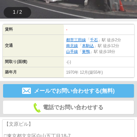
1 / 2
賃料
-
都営三田線
「
千石
」駅 徒歩2分
交通
南北線
「
本駒込
」駅 徒歩12分
山手線
「
巣鴨
」駅 徒歩18分
間取り(面積)
-(-)
築年月
1970年 12月(築55年)
メールでお問い合わせする(無料)
電話でお問い合わせする
【文原ビル】
□東京都文京区白山五丁目18-7