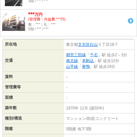
3階 / *** / ***
***
万円
(管理費・共益費 ***円)
敷：***｜礼：***
5階 / *** / ***
所在地
東京都
文京区
白山
５丁目18-7
都営三田線
「
千石
」駅 徒歩2～3分
交通
南北線
「
本駒込
」駅 徒歩12分
山手線
「
巣鴨
」駅 徒歩18分
賃料
-
管理費等
-
面積
-
築年数
1970年 12月 (築55年)
種別/構造
マンション/鉄筋コンクリート
階建
5階建 地下3階