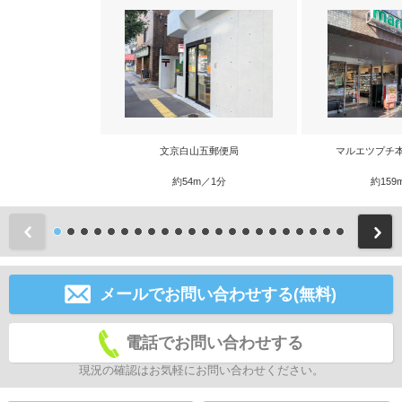
文京白山五郵便局
マルエツプチ
約54m／1分
約159
前
メールでお問い合わせする(無料)
電話でお問い合わせする
現況の確認はお気軽にお問い合わせください。