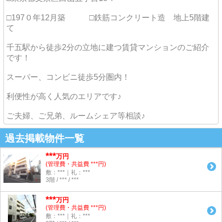
□197０年12月築 □鉄筋コンクリート造 地上5階建
て
千五駅から徒歩2分の立地に建つ賃貸マンションのご紹介
です！
スーパー、コンビニ徒歩5分圏内！
利便性が高く人気のエリアです♪
ご夫婦、ご兄弟、ルームシェア等相談♪
過去掲載物件一覧
***
万円
(管理費・共益費 ***円)
敷：***｜礼：***
3階 / *** / ***
***
万円
(管理費・共益費 ***円)
敷：***｜礼：***