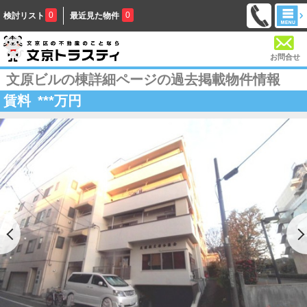
0
0
検討リスト
最近見た物件
お問合せ
文原ビルの棟詳細ページの過去掲載物件情報
賃料
***
万円