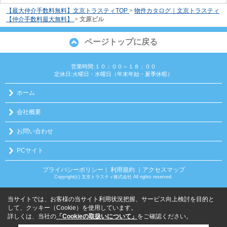
【最大仲介手数料無料】文京トラスティTOP
>
物件カタログ｜文京トラスティ
【仲介手数料最大無料】
>
文原ビル
ページトップに戻る
営業時間:１０：００～１８：００
定休日:火曜日・水曜日（年末年始・夏季休暇）
ホーム
会社概要
お問い合わせ
PCサイト
プライバシーポリシー
利用規約
｜アクセスマップ
｜
Copyright(c) 文京トラスティ株式会社 All rights reserved.
当サイトでは、お客様の当サイト利用状況把握、サービス向上検討を目的と
して、クッキー（Cookie）を使用しています。
詳しくは、当社の
「Cookieの取扱いについて」
をご確認ください。