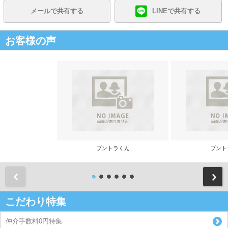
メールで共有する
LINEで共有する
お客様の声
ブントラくん
ブント
前
こだわり特集
仲介手数料0円特集