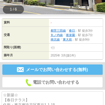
1 / 6
賃料
-
都営三田線
「
春日
」駅 徒歩3分
交通
丸ノ内線
「
後楽園
」駅 徒歩7分
南北線
「
東大前
」駅 徒歩9分
間取り(面積)
-(-)
築年月
2025年 3月(築1年)
メールでお問い合わせする(無料)
電話でお問い合わせする
☆新築☆
【春日テラス】
住所：東京都文京区西片1-1-15