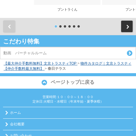
ブントラくん
ブント
前
こだわり特集
動画 バーチャルルーム
【最大仲介手数料無料】文京トラスティTOP
>
物件カタログ｜文京トラスティ
【仲介手数料最大無料】
>
春日テラス
ページトップに戻る
営業時間:１０：００～１８：００
定休日:火曜日・水曜日（年末年始・夏季休暇）
ホーム
会社概要
お問い合わせ