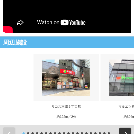
周辺施設
リコス本郷５丁目店
マルエツ
約122m／2分
約394
前