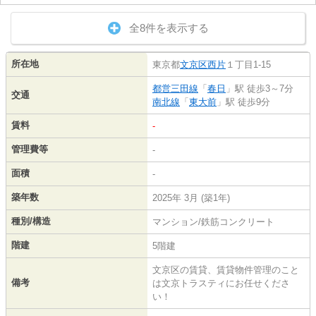
全8件を表示する
所在地
東京都
文京区
西片
１丁目1-15
都営三田線
「
春日
」駅 徒歩3～7分
交通
南北線
「
東大前
」駅 徒歩9分
賃料
-
管理費等
-
面積
-
築年数
2025年 3月 (築1年)
種別/構造
マンション/鉄筋コンクリート
階建
5階建
文京区の賃貸、賃貸物件管理のこと
備考
は文京トラスティにお任せくださ
い！