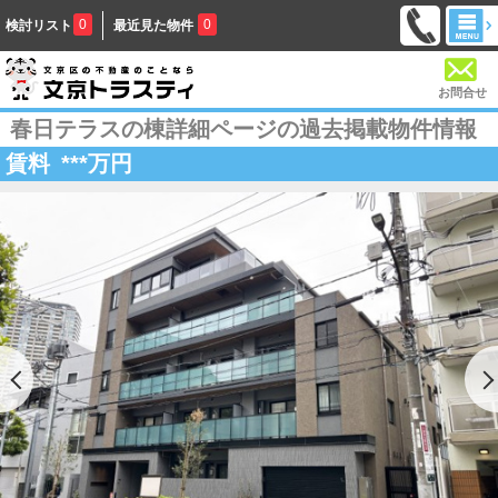
0
0
検討リスト
最近見た物件
お問合せ
春日テラスの棟詳細ページの過去掲載物件情報
賃料
***
万円