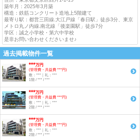
築年月：2025年3月築
構造：鉄筋コンクリート造地上5階建て
最寄り駅：都営三田線.大江戸線「春日駅」徒歩3分、東京
メトロ丸ノ内線.南北線「後楽園駅」徒歩7分
学区：誠之小学校・第六中学校
是非お問い合わせくださいませ♪
過去掲載物件一覧
***
万円
(管理費・共益費 ***円)
敷：***｜礼：***
1階 / *** / ***
***
万円
(管理費・共益費 ***円)
敷：***｜礼：***
2階 / *** / ***
***
万円
(管理費・共益費 ***円)
敷：***｜礼：***
2階 / *** / ***