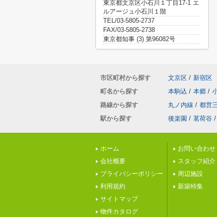
東京都文京区小石川１丁目17-1 エ
ルアージュ小石川１階
TEL/03-5805-2737
FAX/03-5805-2738
東京都知事 (3) 第96082号
市区町村から探す
文京区
/
新宿区
町名から探す
本駒込
/
本郷
/
路線から探す
丸ノ内線
/
都営
駅から探す
後楽園
/
茗荷谷
/
ホーム
お問い合わせ
会社概要
スタッフ紹介
プライバシーポリシー
周辺施設
利用規約
新築特集
サイトマップ
物件カタログ