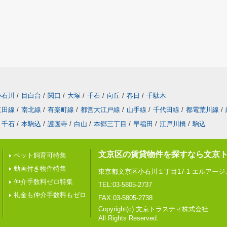
小石川
/
目白台
/
関口
/
大塚
/
千石
/
向丘
/
春日
/
千駄木
三田線
/
南北線
/
有楽町線
/
都営大江戸線
/
山手線
/
千代田線
/
都電荒川線
/
千石
/
本駒込
/
護国寺
/
白山
/
本郷三丁目
/
早稲田
/
江戸川橋
/
駒込
文京区の賃貸物件を探すなら文京
ペット飼育可特集
動画付き物件特集
東京都文京区小石川１丁目17-1 エルアー
仲介手数料ゼロ特集
TEL:03-5805-2737
礼金も仲介手数料もゼロ
FAX:03-5805-2738
Copyright(c) 文京トラスティ株式会社
All Rights Reserved.