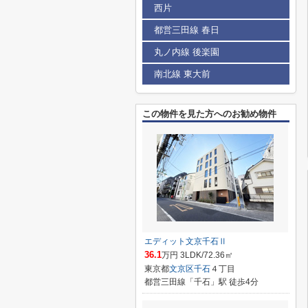
西片
都営三田線 春日
丸ノ内線 後楽園
南北線 東大前
この物件を見た方へのお勧め物件
エディット文京千石Ⅱ
36.1
万円 3LDK/72.36㎡
東京都
文京区
千石
４丁目
都営三田線「千石」駅 徒歩4分