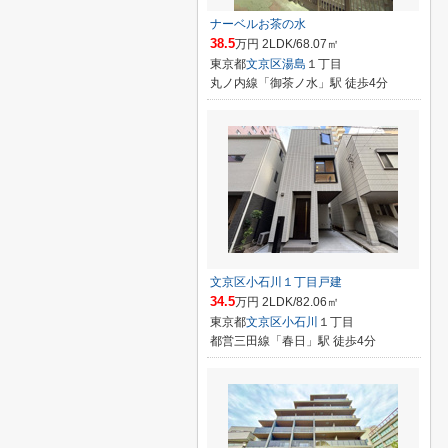
ナーベルお茶の水
38.5
万円 2LDK/68.07㎡
東京都
文京区
湯島
１丁目
丸ノ内線「御茶ノ水」駅 徒歩4分
文京区小石川１丁目戸建
34.5
万円 2LDK/82.06㎡
東京都
文京区
小石川
１丁目
都営三田線「春日」駅 徒歩4分