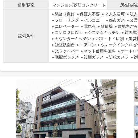
種別/構造
マンション/鉄筋コンクリート
所在階/階
陽当り良好
保証人不要
２人入居可
法人
フローリング
バルコニー
都市ガス
公営
エレベーター
電気有
駐輪場
敷地内ごみ
コンロ２口以上
システムキッチン
対面式
設備条件
カウンターキッチン
バス・トイレ別
追焚
独立洗面台
エアコン
ウォークインクロゼ
光ファイバー
ネット使用料無料
オートロ
宅配ボックス
複層ガラス
防犯カメラ
2