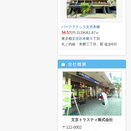
パークアクシス文京本郷
34.5
万円 2LDK/61.67㎡
東京都
文京区
本郷
５丁目
丸ノ内線「本郷三丁目」駅 徒歩6分
文京トラスティ株式会社
〒112-0002