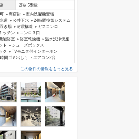
建
2階/ 5階建
可
商店街
室内洗濯機置場
水道
公共下水
24時間換気システム
置き場
耐震構造
ガスコンロ
キッチン
コンロ３口
機能浴室
浴室乾燥機
温水洗浄便座
ット
シューズボックス
ック
TVモニタ付インターホン
4時間ゴミ出し可
エアコン2台
この物件の情報をもっと見る