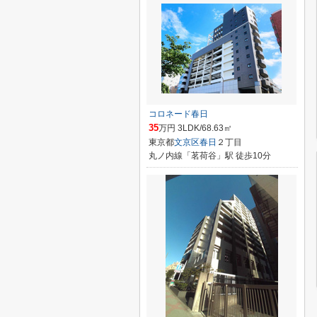
コロネード春日
35
万円 3LDK/68.63㎡
東京都
文京区
春日
２丁目
丸ノ内線「茗荷谷」駅 徒歩10分