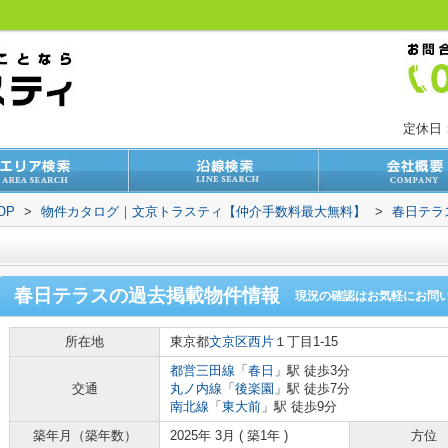
定休日
OP
>
物件カタログ｜文京トラスティ【仲介手数料最大無料】
>
春日テラ
春日テラス
の過去掲載物件情報
現況の確認はお気軽にお問
所在地
東京都
文京区
西片
１丁目1-15
都営三田線
「
春日
」駅 徒歩3分
交通
丸ノ内線
「
後楽園
」駅 徒歩7分
南北線
「
東大前
」駅 徒歩9分
築年月（築年数）
2025年 3月 ( 築1年 )
方位