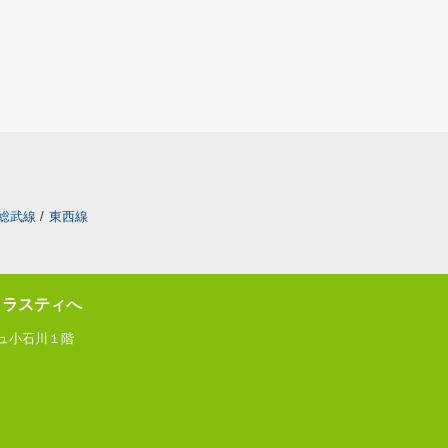
総武線
/
東西線
トラスティへ
ジュ小石川１階