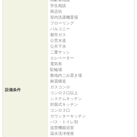
学生相談
商店街
室内洗濯機置場
フローリング
バルコニー
都市ガス
公営水道
公共下水
二重サッシ
エレベーター
電気有
駐輪場
敷地内ごみ置き場
耐震構造
ガスコンロ
設備条件
コンロ２口以上
システムキッチン
対面式キッチン
コンロ３口
カウンターキッチン
バス・トイレ別
追焚機能浴室
温水洗浄便座