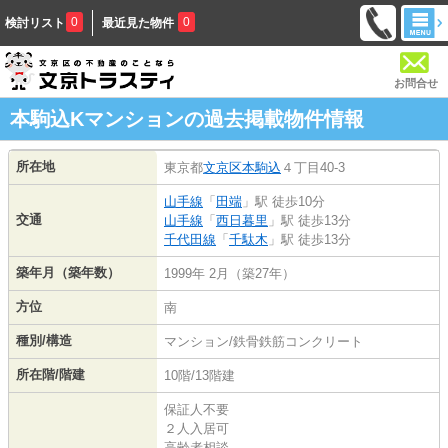
0
0
検討リスト
最近見た物件
お問合せ
本駒込Kマンションの過去掲載物件情報
所在地
東京都
文京区
本駒込
４丁目40-3
山手線
「
田端
」駅 徒歩10分
交通
山手線
「
西日暮里
」駅 徒歩13分
千代田線
「
千駄木
」駅 徒歩13分
築年月（築年数）
1999年 2月（築27年）
方位
南
種別/構造
マンション/鉄骨鉄筋コンクリート
所在階/階建
10階/13階建
保証人不要
２人入居可
高齢者相談