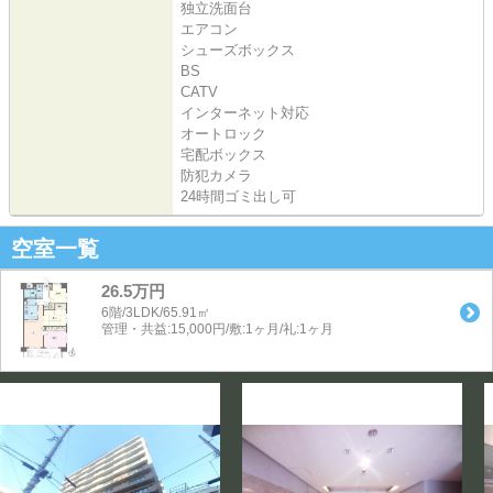
独立洗面台
エアコン
シューズボックス
BS
CATV
インターネット対応
オートロック
宅配ボックス
防犯カメラ
24時間ゴミ出し可
空室一覧
26.5万円
6階/3LDK/65.91㎡
管理・共益:15,000円/敷:1ヶ月/礼:1ヶ月