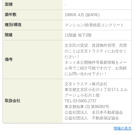
面積
-
築年数
1986年 4月 (築40年)
種別/構造
マンション/鉄骨鉄筋コンクリート
階建
11階建 地下2階
文京区の賃貸、賃貸物件管理、売買
のことは文京トラスティにお任せく
ださい！
備考
ネット未公開物件等最新情報をメー
ル等でご紹介可能ですので、お気軽
にお問い合わせ下さい！
文京トラスティ株式会社
東京都文京区小石川１丁目17-1 エル
アージュ小石川１階
取扱会社
TEL:03-5805-2737
東京都知事 (3) 第96082号
公益社団法人 全日本不動産協会
公益社団法人 不動産保証協会
情報の見方