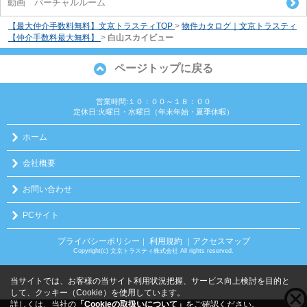
動画 バーチャルルーム
【最大仲介手数料無料】文京トラスティTOP
>
物件カタログ｜文京トラスティ
【仲介手数料最大無料】
>
白山スカイビュー
ページトップに戻る
営業時間:１０：００～１８：００
定休日:火曜日・水曜日（年末年始・夏季休暇）
ホーム
会社概要
お問い合わせ
PCサイト
プライバシーポリシー
利用規約
｜アクセスマップ
｜
Copyright(c) 文京トラスティ株式会社 All rights reserved.
当サイトでは、お客様の当サイト利用状況把握、サービス向上検討を目的と
して、クッキー（Cookie）を使用しています。
詳しくは、当社の
「Cookieの取扱いについて」
をご確認ください。