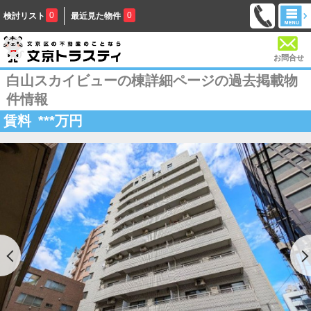
0
0
検討リスト
最近見た物件
お問合せ
白山スカイビューの棟詳細ページの過去掲載物
件情報
賃料
***
万円