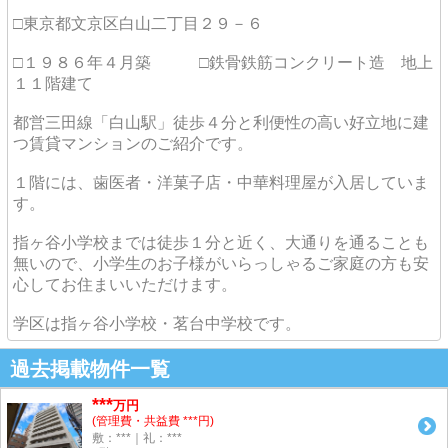
□東京都文京区白山二丁目２９－６
□１９８６年４月築 □鉄骨鉄筋コンクリート造 地上
１１階建て
都営三田線「白山駅」徒歩４分と利便性の高い好立地に建
つ賃貸マンションのご紹介です。
１階には、歯医者・洋菓子店・中華料理屋が入居していま
す。
指ヶ谷小学校までは徒歩１分と近く、大通りを通ることも
無いので、小学生のお子様がいらっしゃるご家庭の方も安
心してお住まいいただけます。
学区は指ヶ谷小学校・茗台中学校です。
過去掲載物件一覧
***
万円
(管理費・共益費 ***円)
敷：***｜礼：***