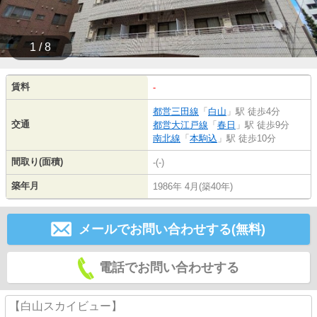
1 / 8
賃料
-
都営三田線
「
白山
」駅 徒歩4分
交通
都営大江戸線
「
春日
」駅 徒歩9分
南北線
「
本駒込
」駅 徒歩10分
間取り(面積)
-(-)
築年月
1986年 4月(築40年)
メールでお問い合わせする(無料)
電話でお問い合わせする
【白山スカイビュー】