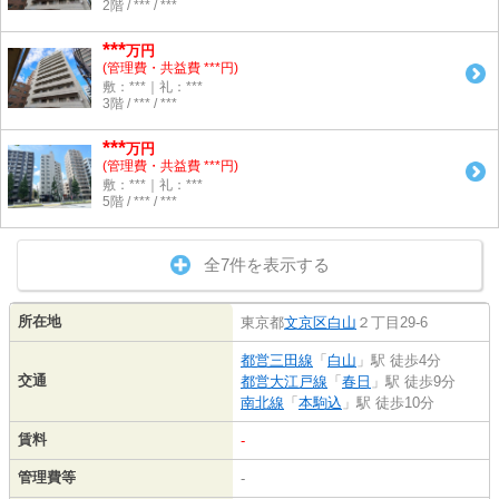
2階 / *** / ***
***
万円
(管理費・共益費 ***円)
敷：***｜礼：***
3階 / *** / ***
***
万円
(管理費・共益費 ***円)
敷：***｜礼：***
5階 / *** / ***
全7件を表示する
所在地
東京都
文京区
白山
２丁目29-6
都営三田線
「
白山
」駅 徒歩4分
交通
都営大江戸線
「
春日
」駅 徒歩9分
南北線
「
本駒込
」駅 徒歩10分
賃料
-
管理費等
-