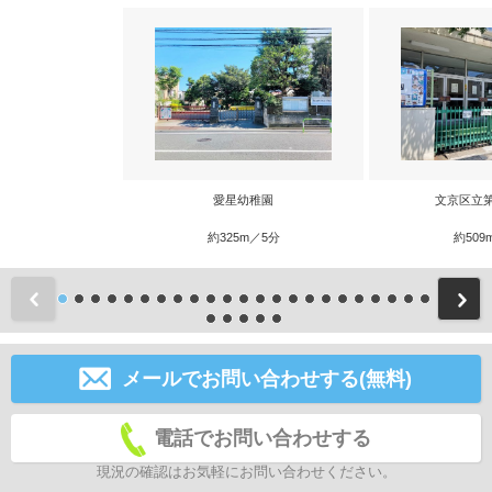
愛星幼稚園
文京区立
約325m／5分
約509
前
メールでお問い合わせする(無料)
電話でお問い合わせする
現況の確認はお気軽にお問い合わせください。