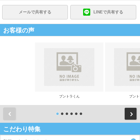
メールで共有する
LINEで共有する
お客様の声
ブントラくん
ブント
前
こだわり特集