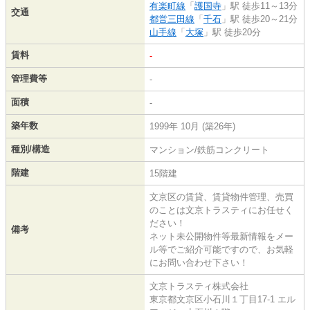
有楽町線
「
護国寺
」駅 徒歩11～13分
交通
都営三田線
「
千石
」駅 徒歩20～21分
山手線
「
大塚
」駅 徒歩20分
賃料
-
管理費等
-
面積
-
築年数
1999年 10月 (築26年)
種別/構造
マンション/鉄筋コンクリート
階建
15階建
文京区の賃貸、賃貸物件管理、売買
のことは文京トラスティにお任せく
ださい！
備考
ネット未公開物件等最新情報をメー
ル等でご紹介可能ですので、お気軽
にお問い合わせ下さい！
文京トラスティ株式会社
東京都文京区小石川１丁目17-1 エル