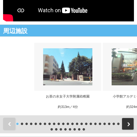
周辺施設
お茶の水女子大学附属幼稚園
小学館アカデミ
約313m／4分
約324
前