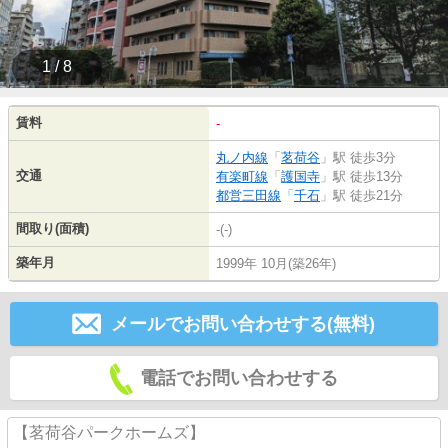
1 / 8
賃料
-
丸ノ内線
「
茗荷谷
」駅 徒歩3分
交通
有楽町線
「
護国寺
」駅 徒歩13分
都営三田線
「
千石
」駅 徒歩21分
間取り(面積)
-(-)
築年月
1999年 10月(築26年)
メールでお問い合わせする(無料)
電話でお問い合わせする
【茗荷谷パークホームズ】