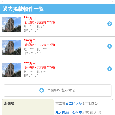
過去掲載物件一覧
***
万円
(管理費・共益費 ***円)
敷：***｜礼：***
2階 / *** / ***
***
万円
(管理費・共益費 ***円)
敷：***｜礼：***
3階 / *** / ***
***
万円
(管理費・共益費 ***円)
敷：***｜礼：***
3階 / *** / ***
全6件を表示する
所在地
東京都
文京区
大塚
３丁目3-14
丸ノ内線
「
茗荷谷
」駅 徒歩3分