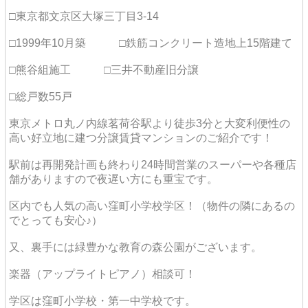
□東京都文京区大塚三丁目3-14
□1999年10月築 □鉄筋コンクリート造地上15階建て
□熊谷組施工 □三井不動産旧分譲
□総戸数55戸
東京メトロ丸ノ内線茗荷谷駅より徒歩3分と大変利便性の
高い好立地に建つ分譲賃貸マンションのご紹介です！
駅前は再開発計画も終わり24時間営業のスーパーや各種店
舗がありますので夜遅い方にも重宝です。
区内でも人気の高い窪町小学校学区！（物件の隣にあるの
でとっても安心♪）
又、裏手には緑豊かな教育の森公園がございます。
楽器（アップライトピアノ）相談可！
学区は窪町小学校・第一中学校です。