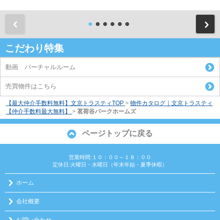
前
こだわり特集
動画 バーチャルルーム
売買物件はこちら
【最大仲介手数料無料】文京トラスティTOP
>
物件カタログ｜文京トラスティ
【仲介手数料最大無料】
>
茗荷谷パークホームズ
ページトップに戻る
営業時間:１０：００～１８：００
定休日:火曜日・水曜日（年末年始・夏季休暇）
ホーム
会社概要