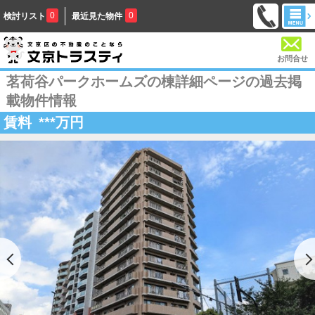
0
0
検討リスト
最近見た物件
お問合せ
茗荷谷パークホームズの棟詳細ページの過去掲
載物件情報
賃料
***
万円