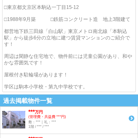
□東京都文京区本駒込一丁目15-12
□1988年9月築 □鉄筋コンクリート造 地上3階建て
都営地下鉄三田線「白山駅」東京メトロ南北線「本駒込
駅」から徒歩6分の立地に建つ賃貸マンションのご紹介で
す！
周辺は閑静な住宅地で、物件前には児童公園があり、和や
かな雰囲気です！
屋根付き駐輪場があります！
学区は駒本小学校・第九中学校です。
過去掲載物件一覧
***
万円
(管理費・共益費 ***円)
敷：***｜礼：***
1階 / *** / ***