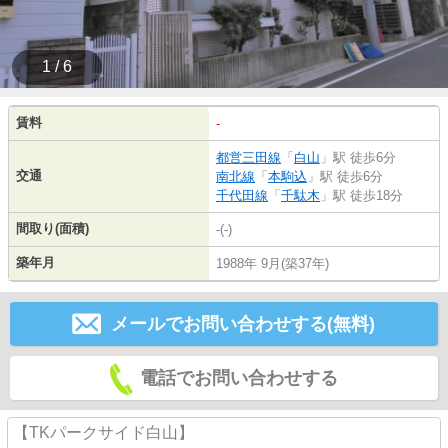
1 / 6
賃料
-
都営三田線
「
白山
」駅 徒歩6分
交通
南北線
「
本駒込
」駅 徒歩6分
千代田線
「
千駄木
」駅 徒歩18分
間取り(面積)
-(-)
築年月
1988年 9月(築37年)
メールでお問い合わせする(無料)
電話でお問い合わせする
【TKパークサイド白山】