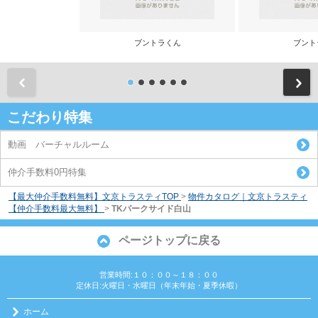
ブントラくん
ブント
前
こだわり特集
動画 バーチャルルーム
仲介手数料0円特集
【最大仲介手数料無料】文京トラスティTOP
>
物件カタログ｜文京トラスティ
【仲介手数料最大無料】
>
TKパークサイド白山
ページトップに戻る
営業時間:１０：００～１８：００
定休日:火曜日・水曜日（年末年始・夏季休暇）
ホーム