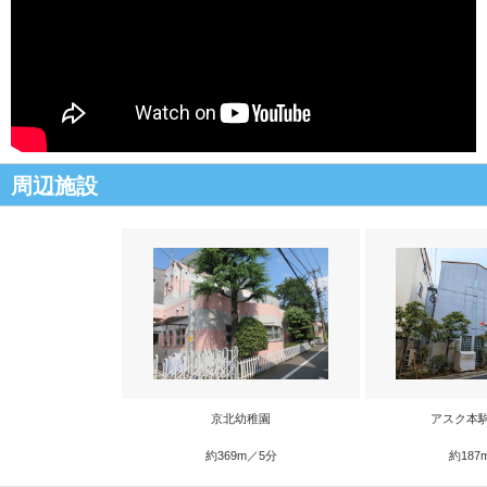
周辺施設
京北幼稚園
アスク本
約369m／5分
約187