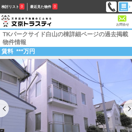
0
0
検討リスト
最近見た物件
お問合せ
TKパークサイド白山の棟詳細ページの過去掲載
物件情報
賃料
***
万円