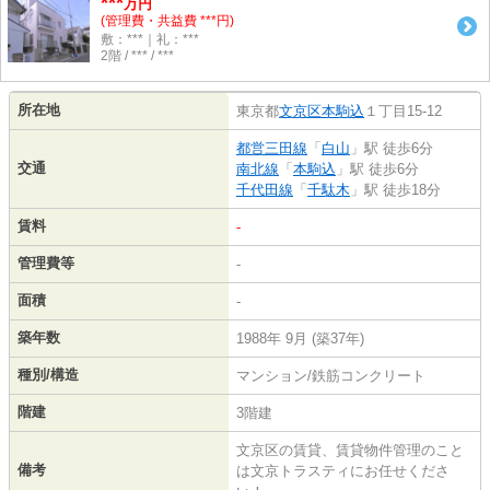
***
万円
(管理費・共益費 ***円)
敷：***｜礼：***
2階 / *** / ***
所在地
東京都
文京区
本駒込
１丁目15-12
都営三田線
「
白山
」駅 徒歩6分
交通
南北線
「
本駒込
」駅 徒歩6分
千代田線
「
千駄木
」駅 徒歩18分
賃料
-
管理費等
-
面積
-
築年数
1988年 9月 (築37年)
種別/構造
マンション/鉄筋コンクリート
階建
3階建
文京区の賃貸、賃貸物件管理のこと
備考
は文京トラスティにお任せくださ