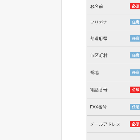
お名前
必須
フリガナ
任意
都道府県
任意
市区町村
任意
番地
任意
電話番号
必須
FAX番号
任意
メールアドレス
必須