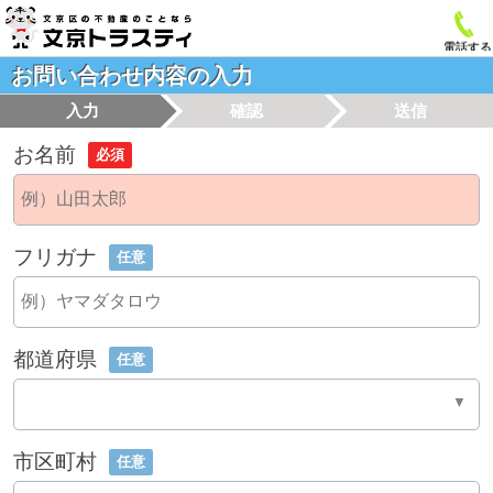
電話する
お問い合わせ内容の入力
入力
確認
送信
お名前
必須
フリガナ
任意
都道府県
任意
市区町村
任意