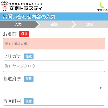
電話する
お問い合わせ内容の入力
入力
確認
送信
お名前
必須
フリガナ
任意
都道府県
任意
市区町村
任意