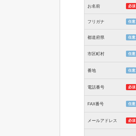
お名前
必須
フリガナ
任意
都道府県
任意
市区町村
任意
番地
任意
電話番号
必須
FAX番号
任意
メールアドレス
必須