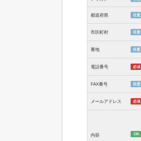
都道府県
任意
市区町村
任意
番地
任意
電話番号
必須
FAX番号
任意
メールアドレス
必須
OK
内容