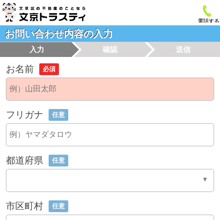
電話する
お問い合わせ内容の入力
入力
確認
送信
お名前
必須
フリガナ
任意
都道府県
任意
市区町村
任意