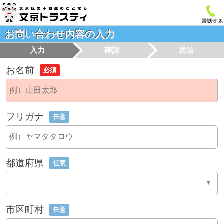
電話する
お問い合わせ内容の入力
入力
確認
送信
お名前
必須
フリガナ
任意
都道府県
任意
市区町村
任意