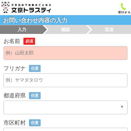
電話する
お問い合わせ内容の入力
入力
確認
送信
お名前
必須
フリガナ
任意
都道府県
任意
市区町村
任意